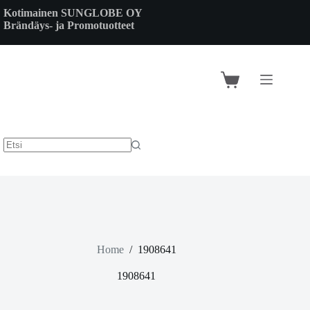
Skip
Kotimainen SUNGLOBE OY
to
Brändäys- ja Promotuotteet
content
Shopping
cart
Home
/
1908641
1908641