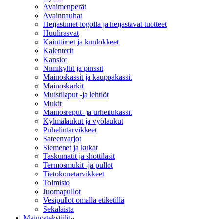
Avaimenperät
Avainnauhat
Heijastimet logolla ja heijastavat tuotteet
Huulirasvat
Kaiuttimet ja kuulokkeet
Kalenterit
Kansiot
Nimikyltit ja pinssit
Mainoskassit ja kauppakassit
Mainoskarkit
Muistilaput -ja lehtiöt
Mukit
Mainosreput- ja urheilukassit
Kylmälaukut ja vyölaukut
Puhelintarvikkeet
Sateenvarjot
Siemenet ja kukat
Taskumatit ja shottilasit
Termosmukit -ja pullot
Tietokonetarvikkeet
Toimisto
Juomapullot
Vesipullot omalla etiketillä
Sekalaista
Mainostekstiilit