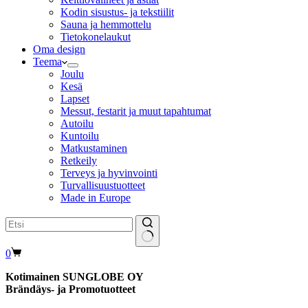
Kodin sisustus- ja tekstiilit
Sauna ja hemmottelu
Tietokonelaukut
Oma design
Teema
Joulu
Kesä
Lapset
Messut, festarit ja muut tapahtumat
Autoilu
Kuntoilu
Matkustaminen
Retkeily
Terveys ja hyvinvointi
Turvallisuustuotteet
Made in Europe
Shopping
0
cart
Kotimainen SUNGLOBE OY
Brändäys- ja Promotuotteet