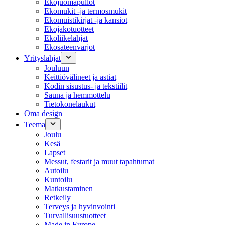
Ekojuomapullot
Ekomukit -ja termosmukit
Ekomuistikirjat -ja kansiot
Ekojakotuotteet
Ekoliikelahjat
Ekosateenvarjot
Yrityslahjat
Jouluun
Keittiövälineet ja astiat
Kodin sisustus- ja tekstiilit
Sauna ja hemmottelu
Tietokonelaukut
Oma design
Teema
Joulu
Kesä
Lapset
Messut, festarit ja muut tapahtumat
Autoilu
Kuntoilu
Matkustaminen
Retkeily
Terveys ja hyvinvointi
Turvallisuustuotteet
Made in Europe