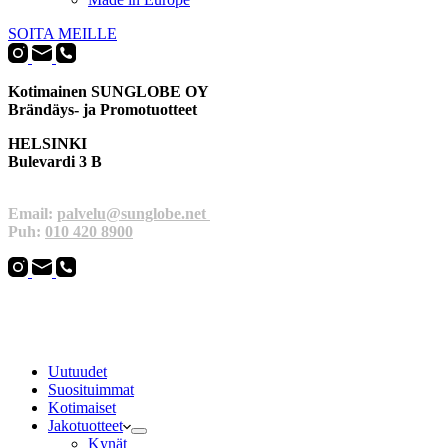
SOITA MEILLE
Kotimainen SUNGLOBE OY
Brändäys- ja Promotuotteet
HELSINKI
Bulevardi 3 B
Email:
palvelu@sunglobe.net
Puh:
010 420 8900
Uutuudet
Suosituimmat
Kotimaiset
Jakotuotteet
Kynät