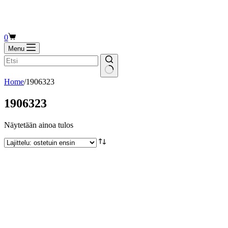
Shopping
0
cart
Menu
Home
/
1906323
1906323
Näytetään ainoa tulos