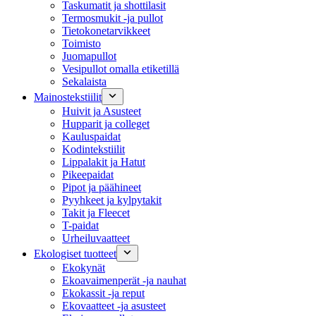
Taskumatit ja shottilasit
Termosmukit -ja pullot
Tietokonetarvikkeet
Toimisto
Juomapullot
Vesipullot omalla etiketillä
Sekalaista
Mainostekstiilit
Huivit ja Asusteet
Hupparit ja colleget
Kauluspaidat
Kodintekstiilit
Lippalakit ja Hatut
Pikeepaidat
Pipot ja päähineet
Pyyhkeet ja kylpytakit
Takit ja Fleecet
T-paidat
Urheiluvaatteet
Ekologiset tuotteet
Ekokynät
Ekoavaimenperät -ja nauhat
Ekokassit -ja reput
Ekovaatteet -ja asusteet