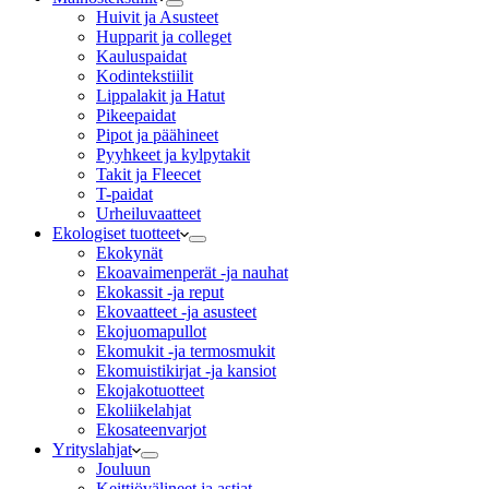
Huivit ja Asusteet
Hupparit ja colleget
Kauluspaidat
Kodintekstiilit
Lippalakit ja Hatut
Pikeepaidat
Pipot ja päähineet
Pyyhkeet ja kylpytakit
Takit ja Fleecet
T-paidat
Urheiluvaatteet
Ekologiset tuotteet
Ekokynät
Ekoavaimenperät -ja nauhat
Ekokassit -ja reput
Ekovaatteet -ja asusteet
Ekojuomapullot
Ekomukit -ja termosmukit
Ekomuistikirjat -ja kansiot
Ekojakotuotteet
Ekoliikelahjat
Ekosateenvarjot
Yrityslahjat
Jouluun
Keittiövälineet ja astiat