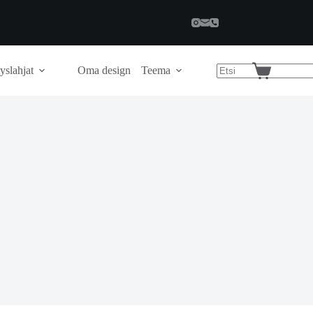
yslahjat
Oma design
Teema
Shopping
cart