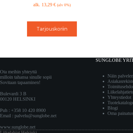
13,29
€
(alv 0%)
Tarjouskoriin
SUNGLOBE YRI
Ota meihin yhteyttä
Näin palvel
milloin tahansa sinulle sopii
Asiakasrekist
Sovitaan tapaaminen!
Toimitusehdo
Liikelahjatiet
Bulevardi 3 B
Yhteystiedot
00120 HELSINKI
Tuotekatalog
Blogi
Puh : +358 10 420 8900
Oma painatu
Email :
palvelu@sunglobe.net
www.sunglobe.net
Liikelahjat Helsinki