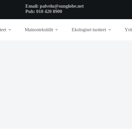
Email:
palvelu@sunglobe.net
Puh:
010 420 8900
teet
Mainostekstiilit
Ekologiset tuotteet
Yrit