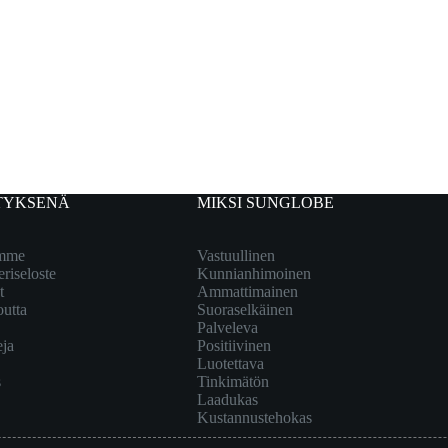
TYKSENÄ
MIKSI SUNGLOBE
emme
Vastuullinen
eriseloste
Kunnianhimoinen
t
Ammattimainen
outta
Suoraselkäinen
Palveleva
eja
Positiivinen
Luotettava
s
Tinkimätön
Laadukas
Kustannustehokas