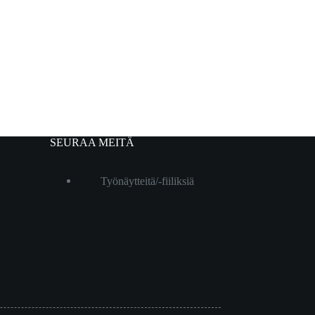
SEURAA MEITÄ
Työnäytteitä/-fiiliksiä