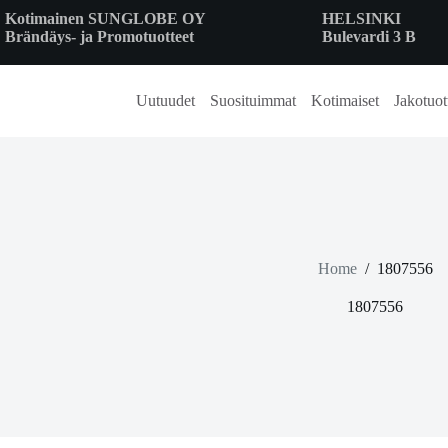
Skip
Kotimainen SUNGLOBE OY
HELSINKI
to
Brändäys- ja Promotuotteet
Bulevardi 3 B
content
Uutuudet
Suosituimmat
Kotimaiset
Jakotuot
Home
/
1807556
1807556