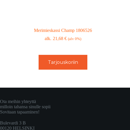
Merimieskassi Champ 1806526
21,68
€
(alv 0%)
Tarjouskoriin
Ota meihin yhteyttä
milloin tahansa sinulle sopii
Sovitaan tapaaminen!
Bulevardi 3 B
00120 HELSINKI