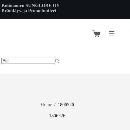
Skip
Kotimainen SUNGLOBE OY
to
Brändäys- ja Promotuotteet
content
Shopping
cart
Home
/
1806526
1806526