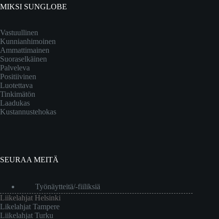
MIKSI SUNGLOBE
Vastuullinen
Kunnianhimoinen
Ammattimainen
Suoraselkäinen
Palveleva
Positiivinen
Luotettava
Tinkimätön
Laadukas
Kustannustehokas
SEURAA MEITÄ
Työnäytteitä/-fiiliksiä
Liikelahjat Helsinki
Likelahjat Tampere
Liikelahjat Turku