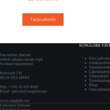
Tarjouskoriin
SUNGLOBE YRI
Ota meihin yhteyttä
Näin palvel
milloin tahansa sinulle sopii
Asiakasrekist
Sovitaan tapaaminen!
Toimitusehdo
Liikelahjatiet
Bulevardi 3 B
Yhteystiedot
00120 HELSINKI
Tuotekatalog
Blogi
Puh : +358 10 420 8900
Oma painatu
Email :
palvelu@sunglobe.net
www.sunglobe.net
Liikelahjat Helsinki
Likelahjat Tampere