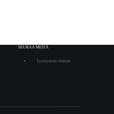
SEURAA MEITÄ
Työnäytteitä/-fiiliksiä