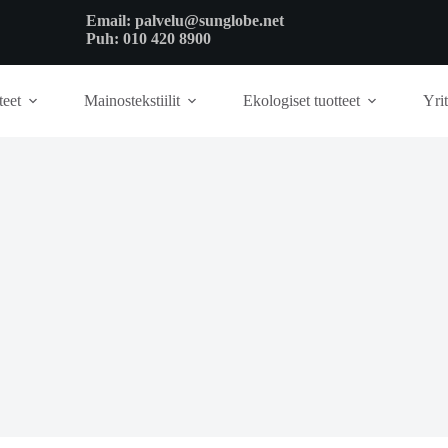
Email:
palvelu@sunglobe.net
Puh:
010 420 8900
teet
Mainostekstiilit
Ekologiset tuotteet
Yrit