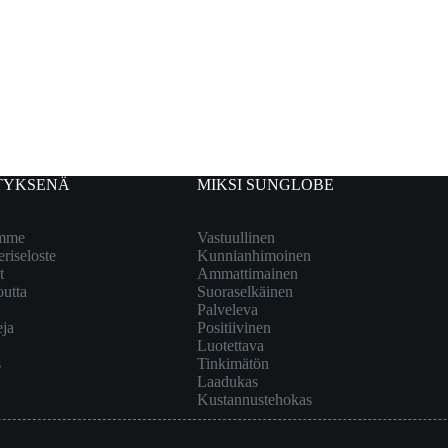
TYKSENÄ
MIKSI SUNGLOBE
emme
Vastuullinen
eriseloste
Kunnianhimoinen
t
Ammattimainen
outta
Suoraselkäinen
Palveleva
eja
Positiivinen
Luotettava
s
Tinkimätön
Laadukas
Kustannustehokas