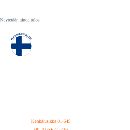
Näytetään ainoa tulos
Kenkälusikka 01-645
0,66
€
(alv 0%)