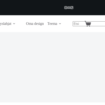
yslahjat
Oma design
Teema
Shopping
cart