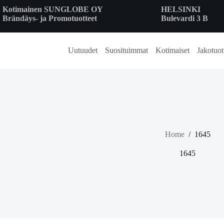
Skip
Kotimainen SUNGLOBE OY
HELSINKI
to
Brändäys- ja Promotuotteet
Bulevardi 3 B
content
Uutuudet
Suosituimmat
Kotimaiset
Jakotuot
Home
/
1645
1645