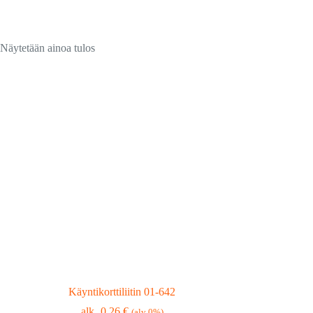
Näytetään ainoa tulos
Käyntikorttiliitin 01-642
0,26
€
(alv 0%)