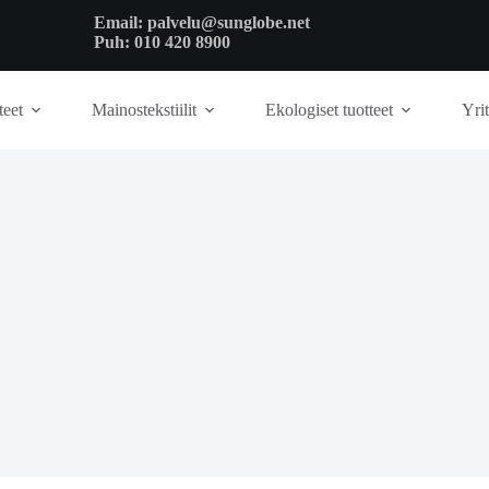
Email:
palvelu@sunglobe.net
Puh:
010 420 8900
teet
Mainostekstiilit
Ekologiset tuotteet
Yrit