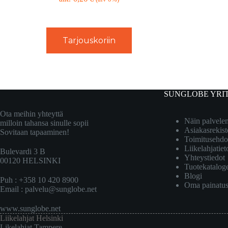
Tarjouskoriin
SUNGLOBE YRI
Ota meihin yhteyttä
Näin palvel
milloin tahansa sinulle sopii
Asiakasrekist
Sovitaan tapaaminen!
Toimitusehdo
Liikelahjatiet
Bulevardi 3 B
Yhteystiedot
00120 HELSINKI
Tuotekatalog
Blogi
Puh : +358 10 420 8900
Oma painatu
Email :
palvelu@sunglobe.net
www.sunglobe.net
Liikelahjat Helsinki
Likelahjat Tampere