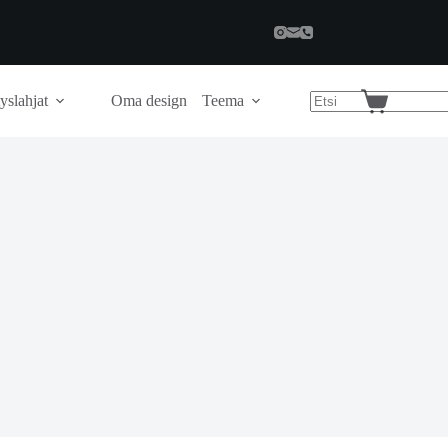
yslahjat
Oma design
Teema
Shopping
cart