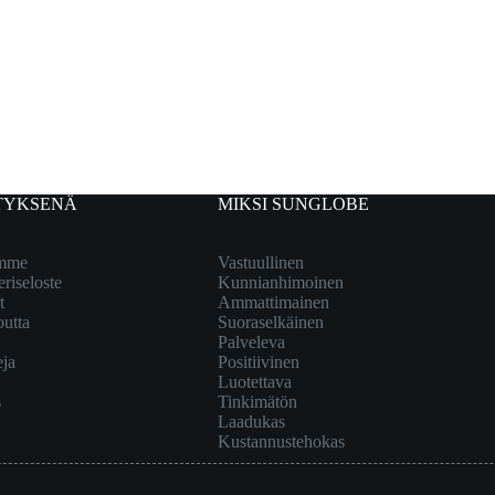
TYKSENÄ
MIKSI SUNGLOBE
emme
Vastuullinen
eriseloste
Kunnianhimoinen
t
Ammattimainen
outta
Suoraselkäinen
Palveleva
eja
Positiivinen
Luotettava
s
Tinkimätön
Laadukas
Kustannustehokas