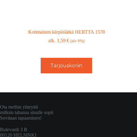
Kotimainen kärpäslätkä HERTTA 1570
1,59
€
(alv 0%)
Tarjouskoriin
Ota meihin yhteyttä
milloin tahansa sinulle sopii
Sovitaan tapaaminen!
Bulevardi 3 B
00120 HELSINKI