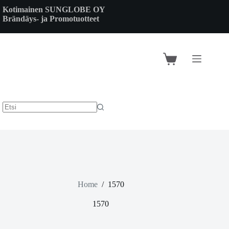
Skip
Kotimainen SUNGLOBE OY
to
Brändäys- ja Promotuotteet
content
Shopping
cart
Home
/
1570
1570