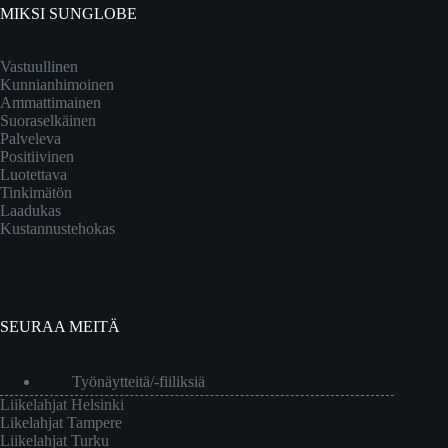
MIKSI SUNGLOBE
Vastuullinen
Kunnianhimoinen
Ammattimainen
Suoraselkäinen
Palveleva
Positiivinen
Luotettava
Tinkimätön
Laadukas
Kustannustehokas
SEURAA MEITÄ
Työnäytteitä/-fiiliksiä
Liikelahjat Helsinki
Likelahjat Tampere
Liikelahjat Turku