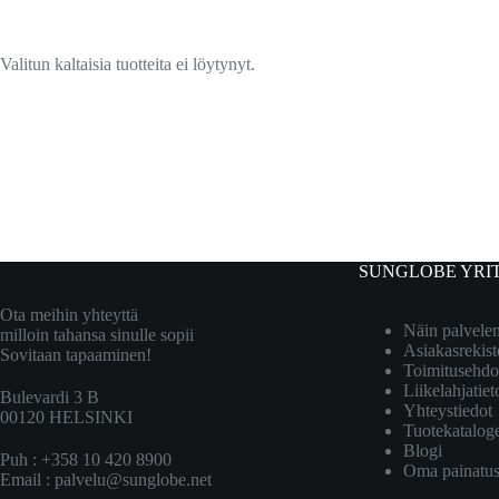
Valitun kaltaisia tuotteita ei löytynyt.
SUNGLOBE YRI
Ota meihin yhteyttä
Näin palvel
milloin tahansa sinulle sopii
Asiakasrekist
Sovitaan tapaaminen!
Toimitusehdo
Liikelahjatiet
Bulevardi 3 B
Yhteystiedot
00120 HELSINKI
Tuotekatalog
Blogi
Puh : +358 10 420 8900
Oma painatu
Email :
palvelu@sunglobe.net