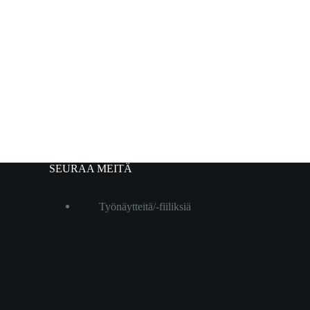
SEURAA MEITÄ
Työnäytteitä/-fiiliksiä