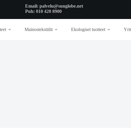
Email:
palvelu@sunglobe.net
Puh:
010 420 8900
teet
Mainostekstiilit
Ekologiset tuotteet
Yrit