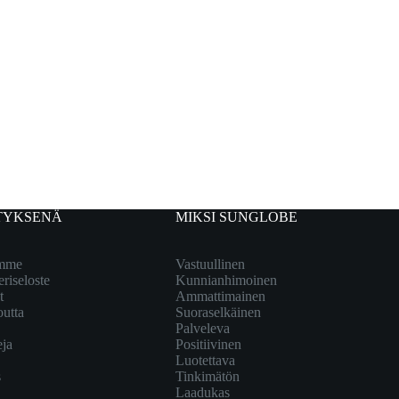
TYKSENÄ
MIKSI SUNGLOBE
emme
Vastuullinen
eriseloste
Kunnianhimoinen
t
Ammattimainen
outta
Suoraselkäinen
Palveleva
eja
Positiivinen
Luotettava
s
Tinkimätön
Laadukas