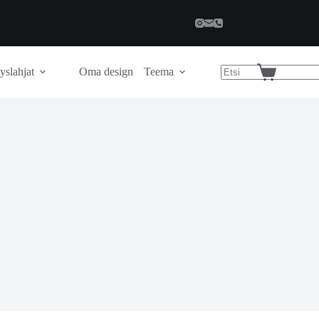
yslahjat
Oma design
Teema
Shopping
cart