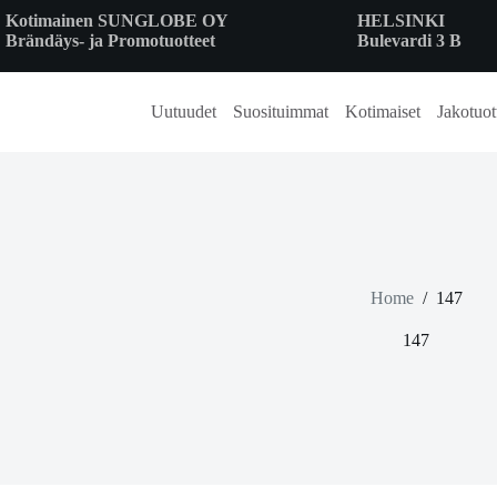
Skip
Kotimainen SUNGLOBE OY
HELSINKI
to
Brändäys- ja Promotuotteet
Bulevardi 3 B
content
Uutuudet
Suosituimmat
Kotimaiset
Jakotuot
Home
/
147
147