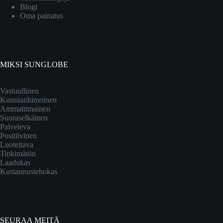
Blogi
Oma painatus
MIKSI SUNGLOBE
Vastuullinen
Kunnianhimoinen
Ammattimainen
Suoraselkäinen
Palveleva
Positiivinen
Luotettava
Tinkimätön
Laadukas
Kustannustehokas
SEURAA MEITÄ