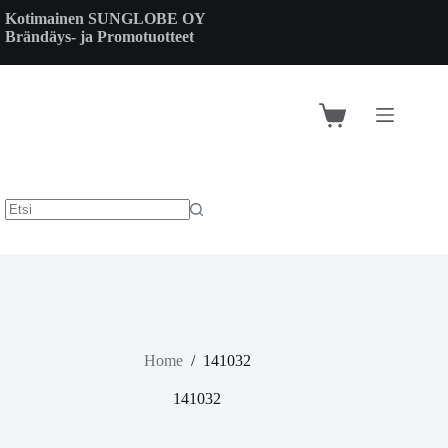
Skip
Kotimainen SUNGLOBE OY
to
Brändäys- ja Promotuotteet
content
Shopping
cart
Home
/
141032
141032