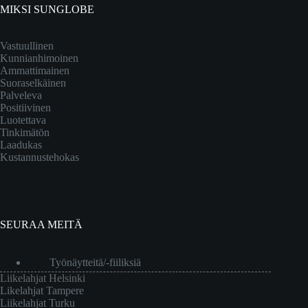
MIKSI SUNGLOBE
Vastuullinen
Kunnianhimoinen
Ammattimainen
Suoraselkäinen
Palveleva
Positiivinen
Luotettava
Tinkimätön
Laadukas
Kustannustehokas
SEURAA MEITÄ
Työnäytteitä/-fiiliksiä
Liikelahjat Helsinki
Likelahjat Tampere
Liikelahjat Turku