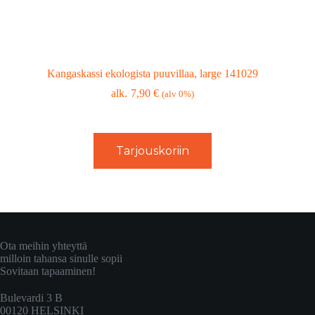
Kangaskassi ekologista puuvillaa, large 141029
7,90
€
(alv 0%)
Tarjouskoriin
Ota meihin yhteyttä
milloin tahansa sinulle sopii
Sovitaan tapaaminen!
Bulevardi 3 B
00120 HELSINKI