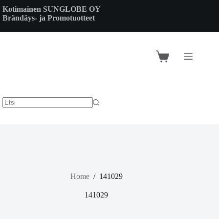
Skip
Kotimainen SUNGLOBE OY
to
Brändäys- ja Promotuotteet
content
Shopping
cart
Home
/
141029
141029