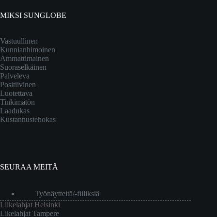
MIKSI SUNGLOBE
Vastuullinen
Kunnianhimoinen
Ammattimainen
Suoraselkäinen
Palveleva
Positiivinen
Luotettava
Tinkimätön
Laadukas
Kustannustehokas
SEURAA MEITÄ
Työnäytteitä/-fiiliksiä
Liikelahjat Helsinki
Likelahjat Tampere