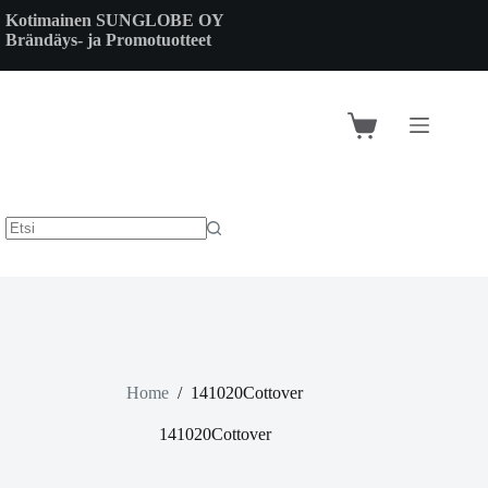
Skip
Kotimainen SUNGLOBE OY
to
Brändäys- ja Promotuotteet
content
Shopping
cart
Home
/
141020Cottover
141020Cottover