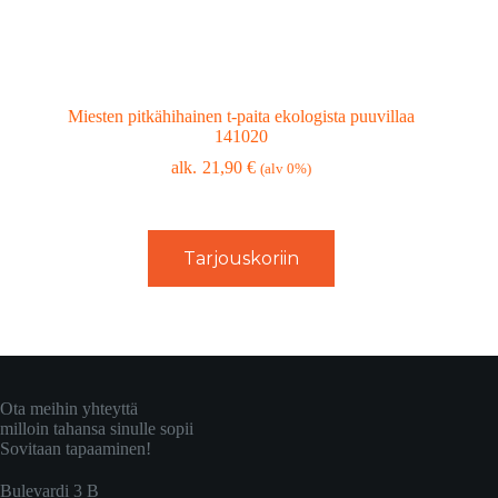
Miesten pitkähihainen t-paita ekologista puuvillaa
141020
21,90
€
(alv 0%)
Tarjouskoriin
Ota meihin yhteyttä
milloin tahansa sinulle sopii
Sovitaan tapaaminen!
Bulevardi 3 B