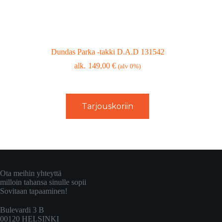
Dundas Parka -takki D.A.D 131542
149,00
€
(alv 0%)
Tarjouskoriin
Ota meihin yhteyttä
milloin tahansa sinulle sopii
Sovitaan tapaaminen!
Bulevardi 3 B
00120 HELSINKI