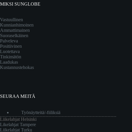
MIKSI SUNGLOBE
Vastuullinen
Kunnianhimoinen
Ammattimainen
Suoraselkäinen
Palveleva
Positiivinen
Luotettava
Tinkimätön
Laadukas
Kustannustehokas
SEURAA MEITÄ
Työnäytteitä/-fiiliksiä
Liikelahjat Helsinki
Likelahjat Tampere
Liikelahjat Turku