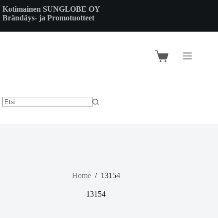
Skip
Kotimainen SUNGLOBE OY
to
Brändäys- ja Promotuotteet
content
Shopping
cart
Home
/
13154
13154