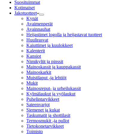
Suosituimmat
Kotimaiset
Jakotuotteet
Kynät
Avaimenperät
Avainnauhat
Heijastimet logolla ja heijastavat tuotteet
Huulirasvat
Kaiuttimet ja kuulokkeet
Kalenterit
Kansiot
Nimikyltit ja pinssit
Mainoskassit ja kauppakassit
Mainoskarkit
Muistilaput -ja lehtiöt
Mukit
Mainosreput- ja urheilukassit
Kylmälaukut ja vyölaukut
Puhelintarvikkeet
Sateenvarjot
Siemenet ja kukat
Taskumatit ja shottilasit
Termosmukit -ja pullot
Tietokonetarvikkeet
Toimisto