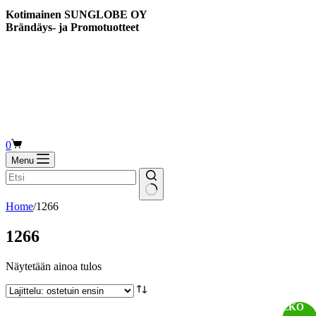
cart
Kotimainen SUNGLOBE OY
Brändäys- ja Promotuotteet
Shopping
0
cart
Menu
Home
/
1266
1266
Näytetään ainoa tulos
EKO