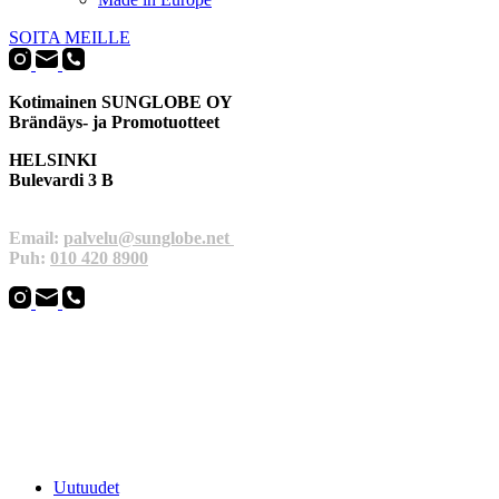
SOITA MEILLE
Kotimainen SUNGLOBE OY
Brändäys- ja Promotuotteet
HELSINKI
Bulevardi 3 B
Email:
palvelu@sunglobe.net
Puh:
010 420 8900
Uutuudet