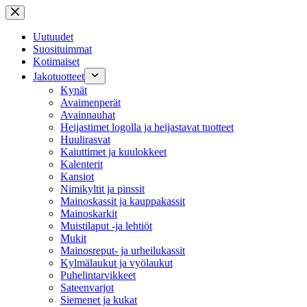
Skip
to
content
Uutuudet
Suosituimmat
Kotimaiset
Jakotuotteet
Kynät
Avaimenperät
Avainnauhat
Heijastimet logolla ja heijastavat tuotteet
Huulirasvat
Kaiuttimet ja kuulokkeet
Kalenterit
Kansiot
Nimikyltit ja pinssit
Mainoskassit ja kauppakassit
Mainoskarkit
Muistilaput -ja lehtiöt
Mukit
Mainosreput- ja urheilukassit
Kylmälaukut ja vyölaukut
Puhelintarvikkeet
Sateenvarjot
Siemenet ja kukat