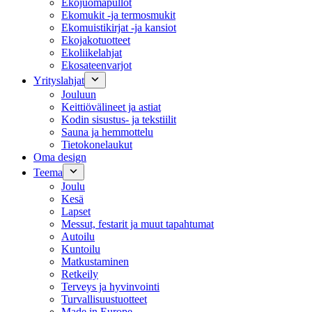
Ekojuomapullot
Ekomukit -ja termosmukit
Ekomuistikirjat -ja kansiot
Ekojakotuotteet
Ekoliikelahjat
Ekosateenvarjot
Yrityslahjat
Jouluun
Keittiövälineet ja astiat
Kodin sisustus- ja tekstiilit
Sauna ja hemmottelu
Tietokonelaukut
Oma design
Teema
Joulu
Kesä
Lapset
Messut, festarit ja muut tapahtumat
Autoilu
Kuntoilu
Matkustaminen
Retkeily
Terveys ja hyvinvointi
Turvallisuustuotteet
Made in Europe