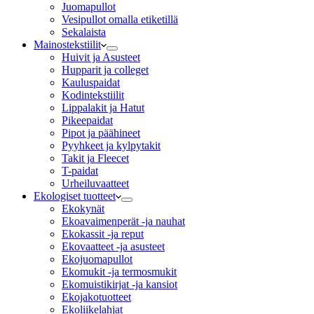
Juomapullot
Vesipullot omalla etiketillä
Sekalaista
Mainostekstiilit
Huivit ja Asusteet
Hupparit ja colleget
Kauluspaidat
Kodintekstiilit
Lippalakit ja Hatut
Pikeepaidat
Pipot ja päähineet
Pyyhkeet ja kylpytakit
Takit ja Fleecet
T-paidat
Urheiluvaatteet
Ekologiset tuotteet
Ekokynät
Ekoavaimenperät -ja nauhat
Ekokassit -ja reput
Ekovaatteet -ja asusteet
Ekojuomapullot
Ekomukit -ja termosmukit
Ekomuistikirjat -ja kansiot
Ekojakotuotteet
Ekoliikelahjat