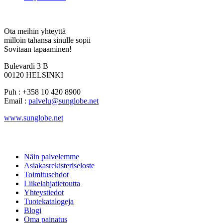
Ota meihin yhteyttä
milloin tahansa sinulle sopii
Sovitaan tapaaminen!
Bulevardi 3 B
00120 HELSINKI
Puh : +358 10 420 8900
Email :
palvelu@sunglobe.net
www.sunglobe.net
SUNGLOBE YRITYKSENÄ
Näin palvelemme
Asiakasrekisteriseloste
Toimitusehdot
Liikelahjatietoutta
Yhteystiedot
Tuotekatalogeja
Blogi
Oma painatus