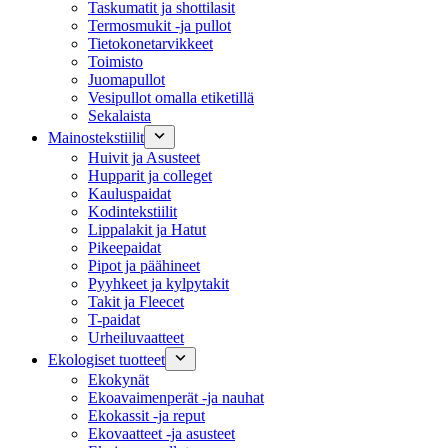
Taskumatit ja shottilasit
Termosmukit -ja pullot
Tietokonetarvikkeet
Toimisto
Juomapullot
Vesipullot omalla etiketillä
Sekalaista
Mainostekstiilit
Huivit ja Asusteet
Hupparit ja colleget
Kauluspaidat
Kodintekstiilit
Lippalakit ja Hatut
Pikeepaidat
Pipot ja päähineet
Pyyhkeet ja kylpytakit
Takit ja Fleecet
T-paidat
Urheiluvaatteet
Ekologiset tuotteet
Ekokynät
Ekoavaimenperät -ja nauhat
Ekokassit -ja reput
Ekovaatteet -ja asusteet