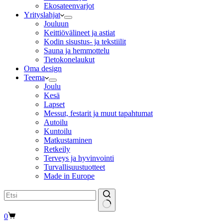
Ekosateenvarjot
Yrityslahjat
Jouluun
Keittiövälineet ja astiat
Kodin sisustus- ja tekstiilit
Sauna ja hemmottelu
Tietokonelaukut
Oma design
Teema
Joulu
Kesä
Lapset
Messut, festarit ja muut tapahtumat
Autoilu
Kuntoilu
Matkustaminen
Retkeily
Terveys ja hyvinvointi
Turvallisuustuotteet
Made in Europe
Shopping
0