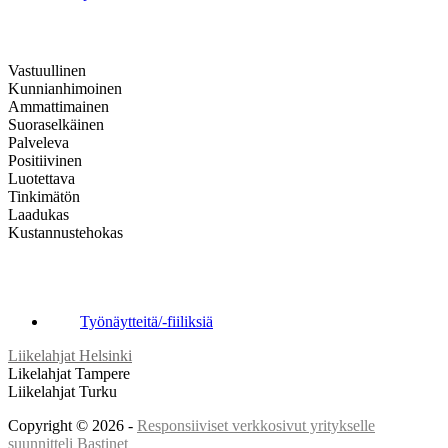
MIKSI SUNGLOBE
Vastuullinen
Kunnianhimoinen
Ammattimainen
Suoraselkäinen
Palveleva
Positiivinen
Luotettava
Tinkimätön
Laadukas
Kustannustehokas
SEURAA MEITÄ
Työnäytteitä/-fiiliksiä
Liikelahjat Helsinki
Likelahjat Tampere
Liikelahjat Turku
Copyright © 2026 -
Responsiiviset verkkosivut yritykselle
suunnitteli Bastinet