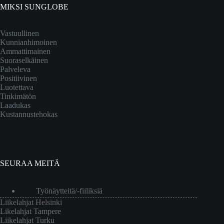
MIKSI SUNGLOBE
Vastuullinen
Kunnianhimoinen
Ammattimainen
Suoraselkäinen
Palveleva
Positiivinen
Luotettava
Tinkimätön
Laadukas
Kustannustehokas
SEURAA MEITÄ
Työnäytteitä/-fiiliksiä
Liikelahjat Helsinki
Likelahjat Tampere
Liikelahjat Turku