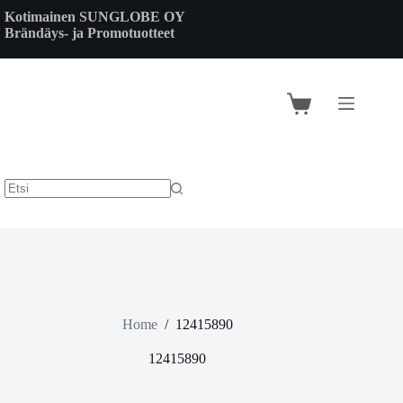
Skip
Kotimainen SUNGLOBE OY
to
Brändäys- ja Promotuotteet
content
Shopping
cart
Home
/
12415890
12415890