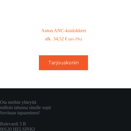
Anton ANC-kuulokkeet
34,52
€
(alv 0%)
Tarjouskoriin
Ota meihin yhteyttä
milloin tahansa sinulle sopii
Sovitaan tapaaminen!
Bulevardi 3 B
00120 HELSINKI