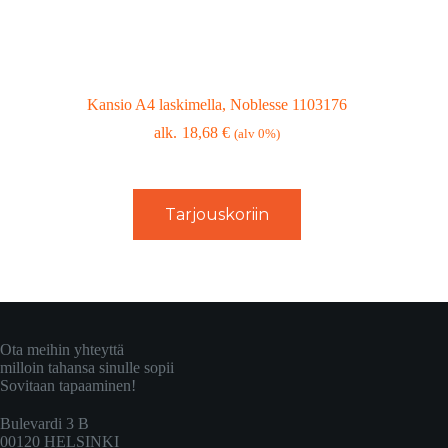
Kansio A4 laskimella, Noblesse 1103176
18,68
€
(alv 0%)
Tarjouskoriin
Ota meihin yhteyttä
milloin tahansa sinulle sopii
Sovitaan tapaaminen!
Bulevardi 3 B
00120 HELSINKI