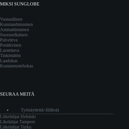
MIKSI SUNGLOBE
Vastuullinen
Kunnianhimoinen
Ammattimainen
Suoraselkäinen
Palveleva
Positiivinen
Luotettava
Tinkimätön
Laadukas
Kustannustehokas
SEURAA MEITÄ
Työnäytteitä/-fiiliksiä
Liikelahjat Helsinki
Likelahjat Tampere
Liikelahjat Turku