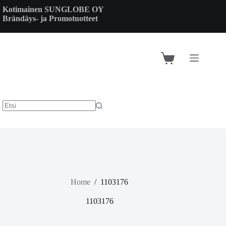
Skip
Kotimainen SUNGLOBE OY
to
Brändäys- ja Promotuotteet
content
Shopping
cart
Home
/
1103176
1103176