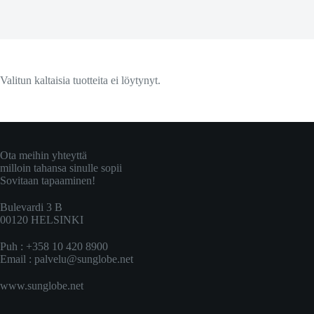
Valitun kaltaisia tuotteita ei löytynyt.
Ota meihin yhteyttä
milloin tahansa sinulle sopii
Sovitaan tapaaminen!
Bulevardi 3 B
00120 HELSINKI
Puh : +358 10 420 8900
Email :
palvelu@sunglobe.net
www.sunglobe.net