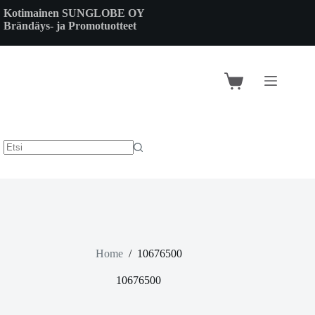
Skip
Kotimainen SUNGLOBE OY
to
Brändäys- ja Promotuotteet
content
Shopping
cart
Home
/
10676500
10676500