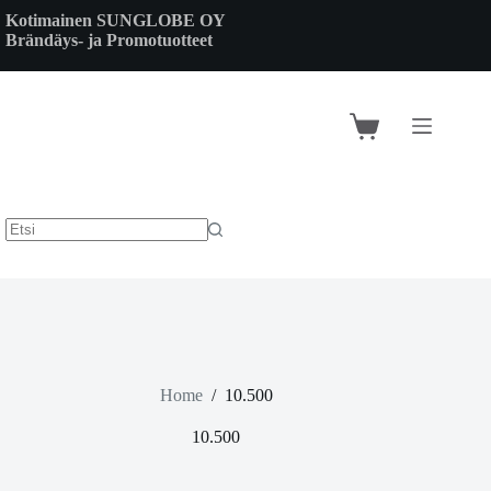
Skip
Kotimainen SUNGLOBE OY
to
Brändäys- ja Promotuotteet
content
Shopping
cart
Home
/
10.500
10.500