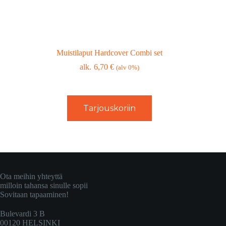
Muistilaput Hardcover Combi set
6,70
€
(alv 0%)
Tarjouskoriin
Ota meihin yhteyttä
milloin tahansa sinulle sopii
Sovitaan tapaaminen!
Bulevardi 3 B
00120 HELSINKI