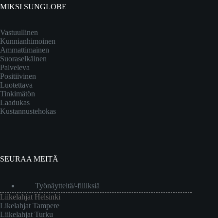
MIKSI SUNGLOBE
Vastuullinen
Kunnianhimoinen
Ammattimainen
Suoraselkäinen
Palveleva
Positiivinen
Luotettava
Tinkimätön
Laadukas
Kustannustehokas
SEURAA MEITÄ
Työnäytteitä/-fiiliksiä
Liikelahjat Helsinki
Likelahjat Tampere
Liikelahjat Turku