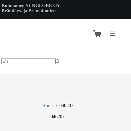
Skip
Kotimainen SUNGLOBE OY
to
Brändäys- ja Promotuotteet
content
Shopping
cart
Home
/
040207
040207