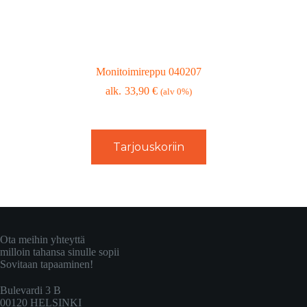
Monitoimireppu 040207
33,90
€
(alv 0%)
Tarjouskoriin
Ota meihin yhteyttä
milloin tahansa sinulle sopii
Sovitaan tapaaminen!
Bulevardi 3 B
00120 HELSINKI