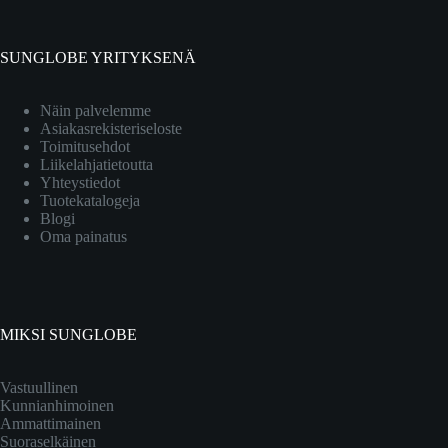
SUNGLOBE YRITYKSENÄ
Näin palvelemme
Asiakasrekisteriseloste
Toimitusehdot
Liikelahjatietoutta
Yhteystiedot
Tuotekatalogeja
Blogi
Oma painatus
MIKSI SUNGLOBE
Vastuullinen
Kunnianhimoinen
Ammattimainen
Suoraselkäinen