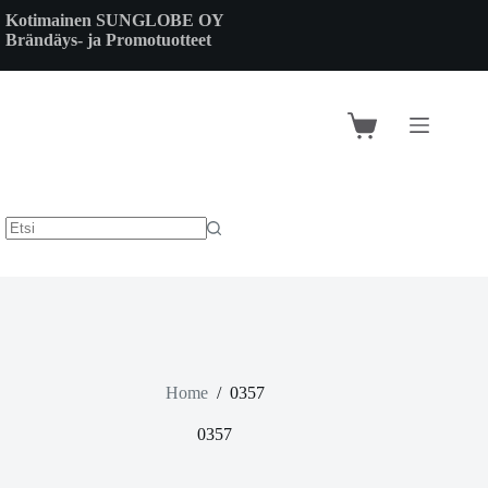
Skip
Kotimainen SUNGLOBE OY
to
Brändäys- ja Promotuotteet
content
Shopping
cart
Home
/
0357
0357