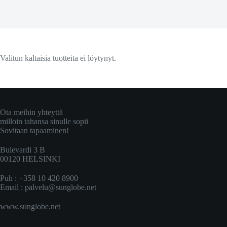
Valitun kaltaisia tuotteita ei löytynyt.
Ota meihin yhteyttä
milloin tahansa sinulle sopii
Sovitaan tapaaminen!
Bulevardi 3 B
00120 HELSINKI
Puh : +358 10 420 8900
Email :
palvelu@sunglobe.net
www.sunglobe.net