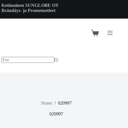
Skip
Kotimainen SUNGLOBE OY
to
Brändäys- ja Promotuotteet
content
Shopping
cart
Home
/
020997
020997