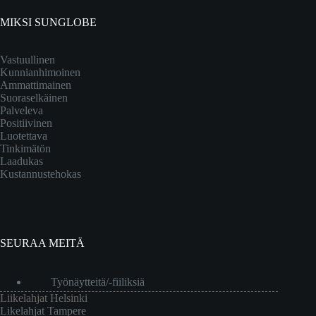
MIKSI SUNGLOBE
Vastuullinen
Kunnianhimoinen
Ammattimainen
Suoraselkäinen
Palveleva
Positiivinen
Luotettava
Tinkimätön
Laadukas
Kustannustehokas
SEURAA MEITÄ
Työnäytteitä/-fiiliksiä
Liikelahjat Helsinki
Likelahjat Tampere