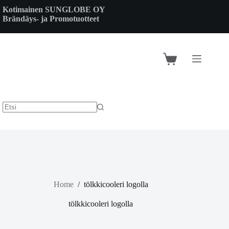
Skip
Kotimainen SUNGLOBE OY
to
Brändäys- ja Promotuotteet
content
Shopping
cart
Home
/
tölkkicooleri logolla
tölkkicooleri logolla