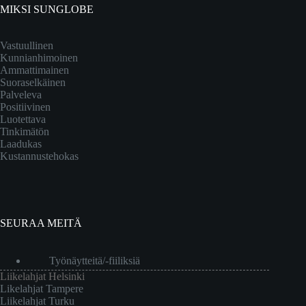
MIKSI SUNGLOBE
Vastuullinen
Kunnianhimoinen
Ammattimainen
Suoraselkäinen
Palveleva
Positiivinen
Luotettava
Tinkimätön
Laadukas
Kustannustehokas
SEURAA MEITÄ
Työnäytteitä/-fiiliksiä
Liikelahjat Helsinki
Likelahjat Tampere
Liikelahjat Turku