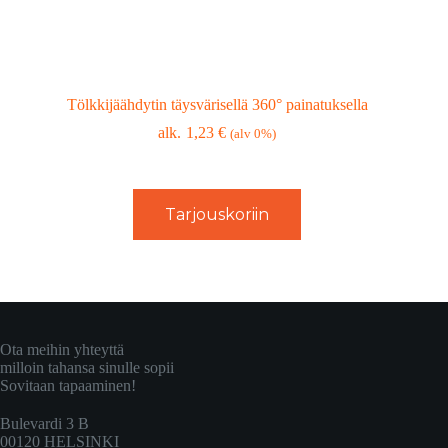
Tölkkijäähdytin täysvärisellä 360° painatuksella
1,23
€
(alv 0%)
Tarjouskoriin
Ota meihin yhteyttä
milloin tahansa sinulle sopii
Sovitaan tapaaminen!
Bulevardi 3 B
00120 HELSINKI