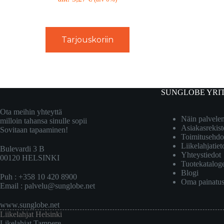
Tarjouskoriin
SUNGLOBE YRI
Ota meihin yhteyttä
Näin palvel
milloin tahansa sinulle sopii
Asiakasrekist
Sovitaan tapaaminen!
Toimitusehdo
Liikelahjatiet
Bulevardi 3 B
Yhteystiedot
00120 HELSINKI
Tuotekatalog
Blogi
Puh : +358 10 420 8900
Oma painatu
Email :
palvelu@sunglobe.net
www.sunglobe.net
Liikelahjat Helsinki
Likelahjat Tampere