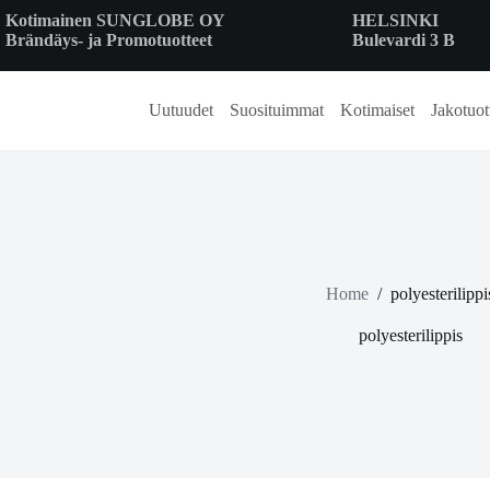
Skip
Kotimainen SUNGLOBE OY
HELSINKI
to
Brändäys- ja Promotuotteet
Bulevardi 3 B
content
Uutuudet
Suosituimmat
Kotimaiset
Jakotuot
Home
/
polyesterilippi
polyesterilippis