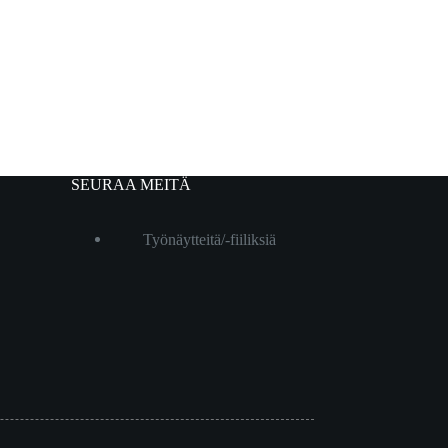
SEURAA MEITÄ
Työnäytteitä/-fiiliksiä