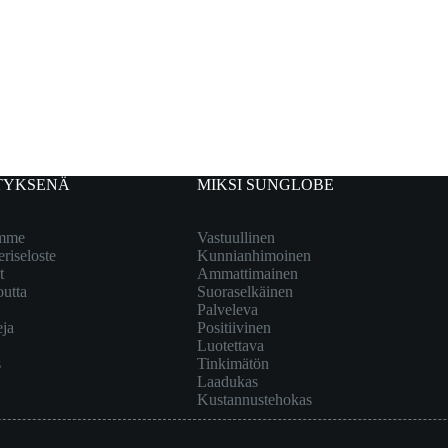
TYKSENÄ
MIKSI SUNGLOBE
emme
Vastuullinen
eriseloste
Kunnianhimoinen
t
Ammattimainen
outta
Suoraselkäinen
Palveleva
eja
Positiivinen
Luotettava
s
Tinkimätön
Laadukas
Kustannustehokas