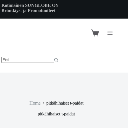
Skip
Kotimainen SUNGLOBE OY
to
Brändäys- ja Promotuotteet
content
Shopping
cart
Home
/
pitkähihaiset t-paidat
pitkähihaiset t-paidat