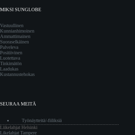
MIKSI SUNGLOBE
Vastuullinen
Kunnianhimoinen
Ammattimainen
Suoraselkäinen
Palveleva
Positiivinen
Luotettava
Tinkimätön
Laadukas
Kustannustehokas
SEURAA MEITÄ
Työnäytteitä/-fiiliksiä
Liikelahjat Helsinki
Likelahjat Tampere