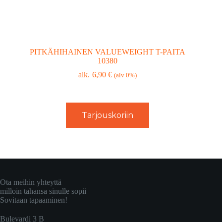
PITKÄHIHAINEN VALUEWEIGHT T-PAITA
10380
6,90
€
(alv 0%)
Tarjouskoriin
Ota meihin yhteyttä
milloin tahansa sinulle sopii
Sovitaan tapaaminen!
Bulevardi 3 B