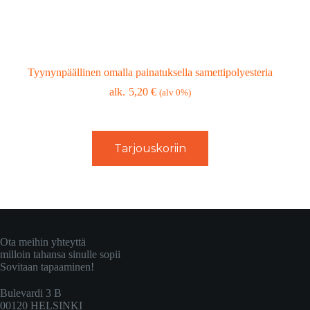
Tyynynpäällinen omalla painatuksella samettipolyesteria
5,20
€
(alv 0%)
Tarjouskoriin
Ota meihin yhteyttä
milloin tahansa sinulle sopii
Sovitaan tapaaminen!
Bulevardi 3 B
00120 HELSINKI