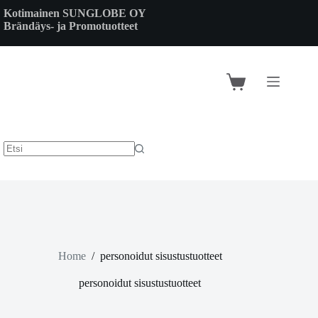
Skip
Kotimainen SUNGLOBE OY
to
Brändäys- ja Promotuotteet
content
Shopping
cart
Home
/
personoidut sisustustuotteet
personoidut sisustustuotteet