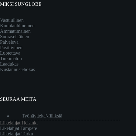
MIKSI SUNGLOBE
Vastuullinen
Kunnianhimoinen
Ammattimainen
Suoraselkäinen
Palveleva
Positiivinen
Luotettava
Tinkimätön
Laadukas
Kustannustehokas
SEURAA MEITÄ
Työnäytteitä/-fiiliksiä
Liikelahjat Helsinki
Likelahjat Tampere
Liikelahjat Turku