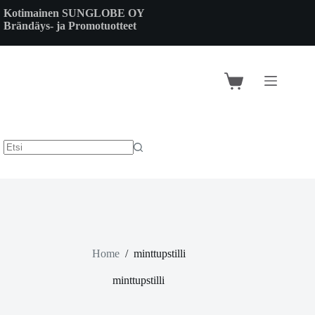
Skip
Kotimainen SUNGLOBE OY
to
Brändäys- ja Promotuotteet
content
Shopping
cart
Home
/
minttupstilli
minttupstilli