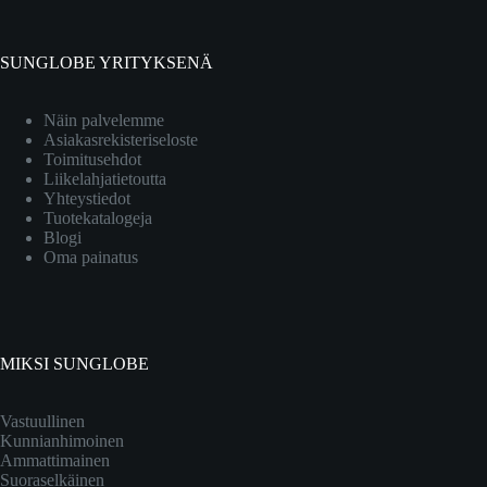
SUNGLOBE YRITYKSENÄ
Näin palvelemme
Asiakasrekisteriseloste
Toimitusehdot
Liikelahjatietoutta
Yhteystiedot
Tuotekatalogeja
Blogi
Oma painatus
MIKSI SUNGLOBE
Vastuullinen
Kunnianhimoinen
Ammattimainen
Suoraselkäinen