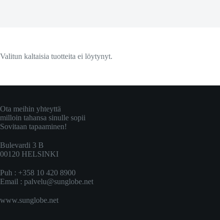
Valitun kaltaisia tuotteita ei löytynyt.
Ota meihin yhteyttä
milloin tahansa sinulle sopii
Sovitaan tapaaminen!
Bulevardi 3 B
00120 HELSINKI
Puh : +358 10 420 8900
Email :
palvelu@sunglobe.net
www.sunglobe.net