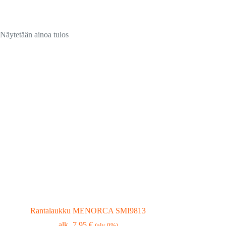
Näytetään ainoa tulos
Rantalaukku MENORCA SMI9813
7,95
€
(alv 0%)