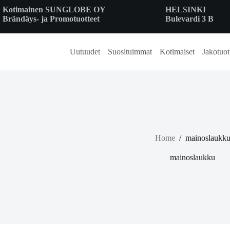
Skip
Kotimainen SUNGLOBE OY
HELSINKI
to
Brändäys- ja Promotuotteet
Bulevardi 3 B
content
Uutuudet
Suosituimmat
Kotimaiset
Jakotuot
Home
/
mainoslaukk
mainoslaukku