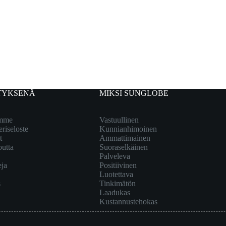
TYKSENÄ
MIKSI SUNGLOBE
emme
Vastuullinen
eriseloste
Kunnianhimoinen
t
Ammattimainen
outta
Suoraselkäinen
Palveleva
eja
Positiivinen
Luotettava
s
Tinkimätön
Laadukas
Kustannustehokas