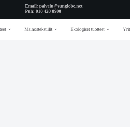
Email:
palvelu@sunglobe.net
Puh:
010 420 8900
teet
Mainostekstiilit
Ekologiset tuotteet
Yrit
u