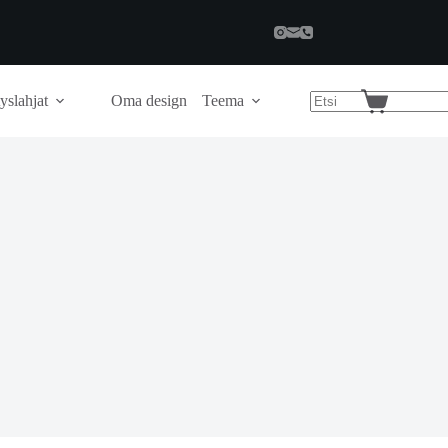
yslahjat
Oma design
Teema
Shopping
cart