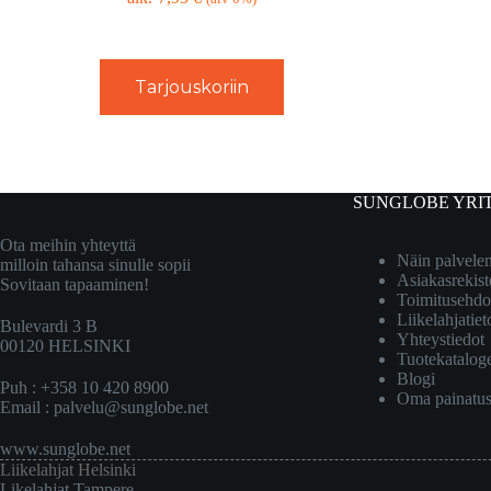
Tarjouskoriin
SUNGLOBE YRI
Ota meihin yhteyttä
Näin palvel
milloin tahansa sinulle sopii
Asiakasrekist
Sovitaan tapaaminen!
Toimitusehdo
Liikelahjatiet
Bulevardi 3 B
Yhteystiedot
00120 HELSINKI
Tuotekatalog
Blogi
Puh : +358 10 420 8900
Oma painatu
Email :
palvelu@sunglobe.net
www.sunglobe.net
Liikelahjat Helsinki
Likelahjat Tampere