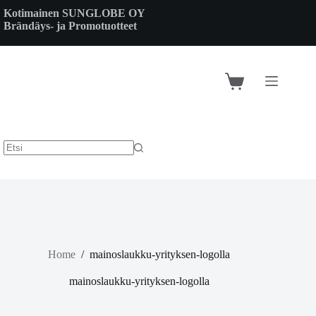
Skip
Kotimainen SUNGLOBE OY
to
Brändäys- ja Promotuotteet
content
Shopping
cart
Home
/
mainoslaukku-yrityksen-logolla
mainoslaukku-yrityksen-logolla