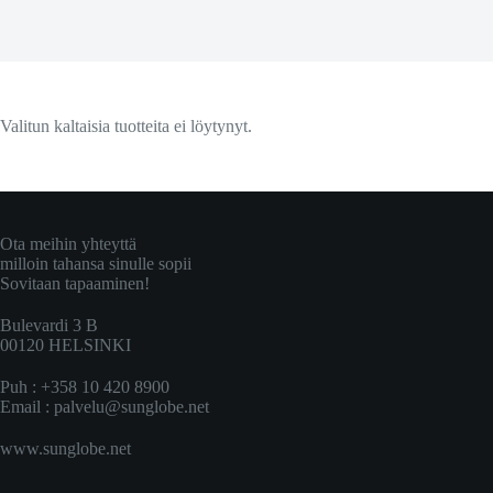
Valitun kaltaisia tuotteita ei löytynyt.
Ota meihin yhteyttä
milloin tahansa sinulle sopii
Sovitaan tapaaminen!
Bulevardi 3 B
00120 HELSINKI
Puh : +358 10 420 8900
Email :
palvelu@sunglobe.net
www.sunglobe.net