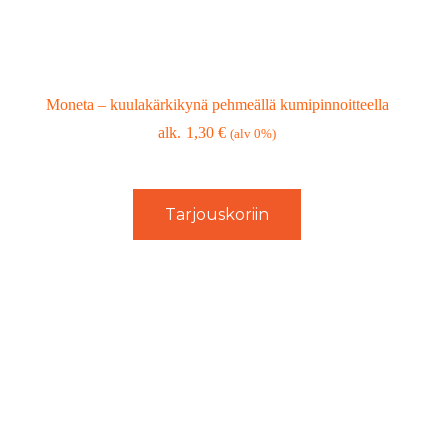
Moneta – kuulakärkikynä pehmeällä kumipinnoitteella
1,30
€
(alv 0%)
Tarjouskoriin