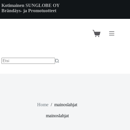
Skip
Kotimainen SUNGLOBE OY
to
Brändäys- ja Promotuotteet
content
Shopping
cart
Home
/
mainoslahjat
mainoslahjat