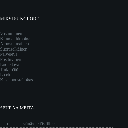
MIKSI SUNGLOBE
Vastuullinen
Kunnianhimoinen
Ammattimainen
Suoraselkäinen
Palveleva
Positiivinen
Luotettava
Tinkimätön
Laadukas
Kustannustehokas
SEURAA MEITÄ
Työnäytteitä/-fiiliksiä