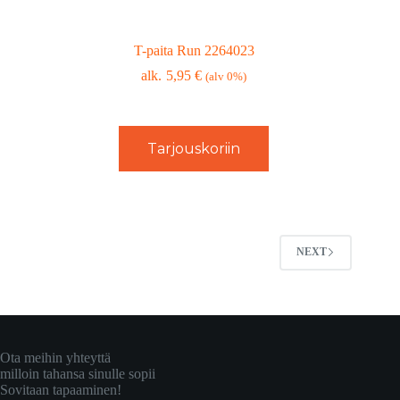
T-paita Run 2264023
5,95
€
(alv 0%)
Tarjouskoriin
NEXT
Ota meihin yhteyttä
milloin tahansa sinulle sopii
Sovitaan tapaaminen!