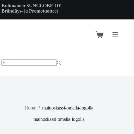
Skip
Kotimainen SUNGLOBE OY
to
Brändäys- ja Promotuotteet
content
Shopping
cart
Home
/
mainoskassi-omalla-logolla
mainoskassi-omalla-logolla