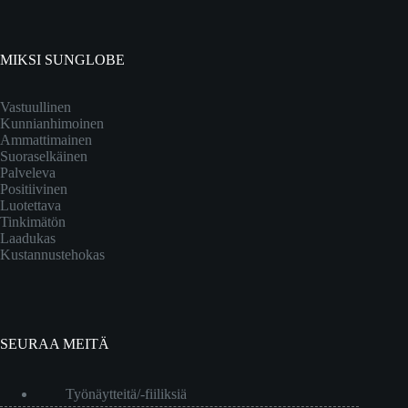
MIKSI SUNGLOBE
Vastuullinen
Kunnianhimoinen
Ammattimainen
Suoraselkäinen
Palveleva
Positiivinen
Luotettava
Tinkimätön
Laadukas
Kustannustehokas
SEURAA MEITÄ
Työnäytteitä/-fiiliksiä