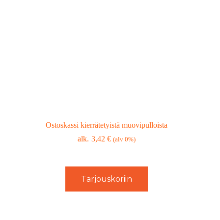
Ostoskassi kierrätetyistä muovipulloista
3,42
€
(alv 0%)
Tarjouskoriin