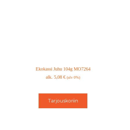
Ekokassi Juhu 104g MO7264
5,08
€
(alv 0%)
Tarjouskoriin