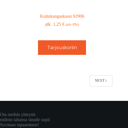
Kuitukangaskassi 92906
1,25
€
(alv 0%)
Tarjouskoriin
NEXT
Ota meihin yhteyttä
milloin tahansa sinulle sopii
Sovitaan tapaaminen!