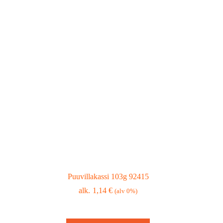
Puuvillakassi 103g 92415
1,14
€
(alv 0%)