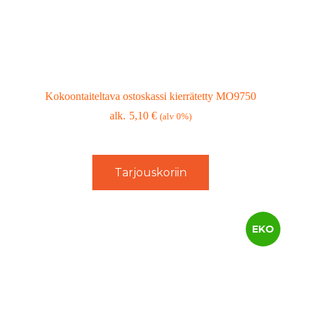
Kokoontaiteltava ostoskassi kierrätetty MO9750
5,10
€
(alv 0%)
Tarjouskoriin
EKO