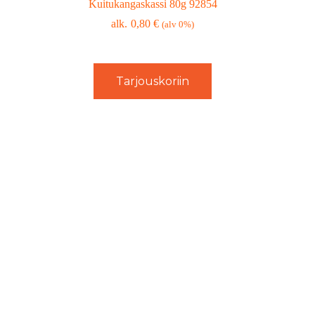
Kuitukangaskassi 80g 92854
0,80
€
(alv 0%)
Tarjouskoriin