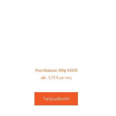
Puuvillakassi 280g 92820
3,75
€
(alv 0%)
Tarjouskoriin