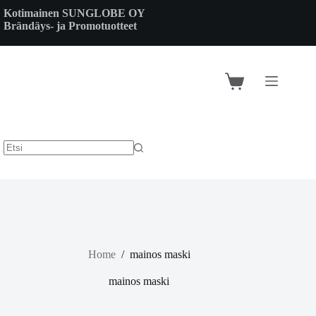
Skip
Kotimainen SUNGLOBE OY
to
Brändäys- ja Promotuotteet
content
Shopping
cart
Home
/
mainos maski
mainos maski