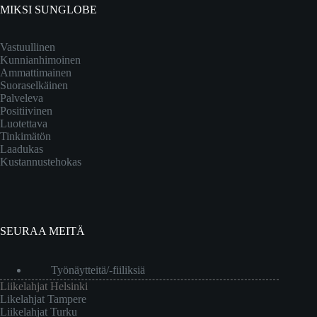
MIKSI SUNGLOBE
Vastuullinen
Kunnianhimoinen
Ammattimainen
Suoraselkäinen
Palveleva
Positiivinen
Luotettava
Tinkimätön
Laadukas
Kustannustehokas
SEURAA MEITÄ
Työnäytteitä/-fiiliksiä
Liikelahjat Helsinki
Likelahjat Tampere
Liikelahjat Turku