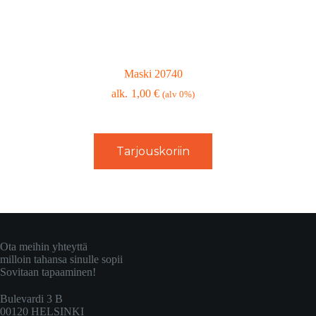
Maski 20740
1,00
€
(alv 0%)
Tarjouskoriin
Ota meihin yhteyttä
milloin tahansa sinulle sopii
Sovitaan tapaaminen!
Bulevardi 3 B
00120 HELSINKI