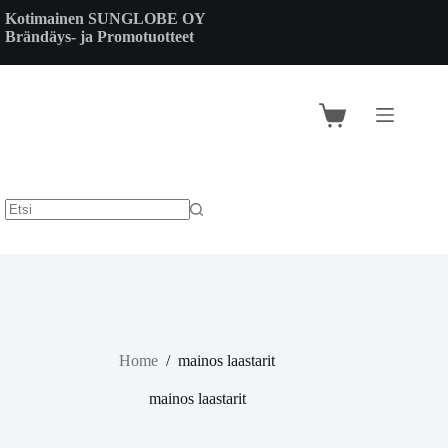
Skip
Kotimainen SUNGLOBE OY
to
Brändäys- ja Promotuotteet
content
Shopping
cart
Home
/
mainos laastarit
mainos laastarit