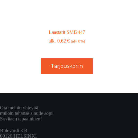
Laastarit SMI2447
0,62
€
(alv 0%)
Tarjouskoriin
Ota meihin yhteyttä
milloin tahansa sinulle sopii
Sovitaan tapaaminen!
Bulevardi 3 B
00120 HELSINKI