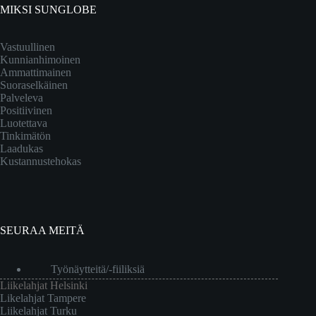
MIKSI SUNGLOBE
Vastuullinen
Kunnianhimoinen
Ammattimainen
Suoraselkäinen
Palveleva
Positiivinen
Luotettava
Tinkimätön
Laadukas
Kustannustehokas
SEURAA MEITÄ
Työnäytteitä/-fiiliksiä
Liikelahjat Helsinki
Likelahjat Tampere
Liikelahjat Turku