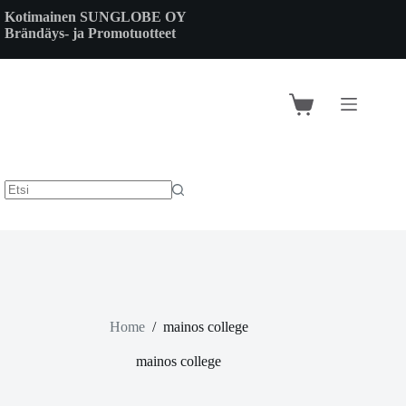
Skip
Kotimainen SUNGLOBE OY
to
Brändäys- ja Promotuotteet
content
Shopping
cart
Home
/
mainos college
mainos college