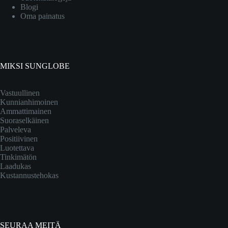
Blogi
Oma painatus
MIKSI SUNGLOBE
Vastuullinen
Kunnianhimoinen
Ammattimainen
Suoraselkäinen
Palveleva
Positiivinen
Luotettava
Tinkimätön
Laadukas
Kustannustehokas
SEURAA MEITÄ