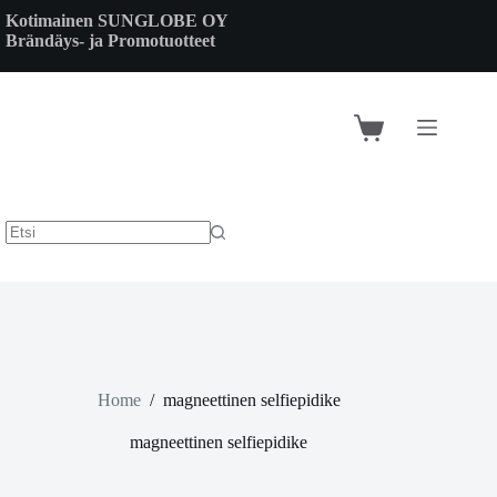
Skip
Kotimainen SUNGLOBE OY
to
Brändäys- ja Promotuotteet
content
Shopping
cart
Home
/
magneettinen selfiepidike
magneettinen selfiepidike