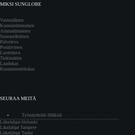
MIKSI SUNGLOBE
Vastuullinen
Kunnianhimoinen
Ammattimainen
Suoraselkäinen
Palveleva
Positiivinen
Luotettava
Tinkimätön
Laadukas
Kustannustehokas
SEURAA MEITÄ
Työnäytteitä/-fiiliksiä
Liikelahjat Helsinki
Likelahjat Tampere
Liikelahjat Turku