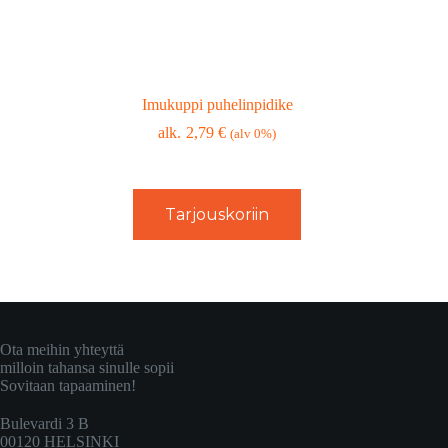
Imukuppi puhelinpidike
2,79
€
(alv 0%)
Tarjouskoriin
Ota meihin yhteyttä
milloin tahansa sinulle sopii
Sovitaan tapaaminen!
Bulevardi 3 B
00120 HELSINKI