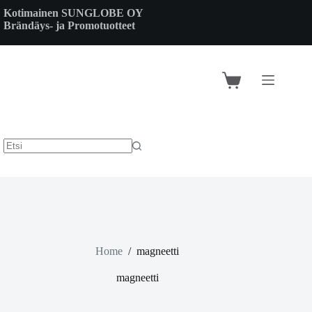
Skip
Kotimainen SUNGLOBE OY
to
Brändäys- ja Promotuotteet
content
Shopping
cart
Home
/
magneetti
magneetti