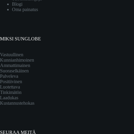
Blogi
Oma painatus
MIKSI SUNGLOBE
Vastuullinen
Kunnianhimoinen
Ammattimainen
Suoraselkäinen
Palveleva
Positiivinen
Luotettava
Tinkimätön
Laadukas
Kustannustehokas
SEURAA MEITÄ