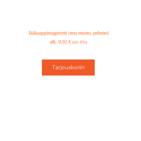
Jääkaappimagneetti oma muoto, pehmeä
0,92
€
(alv 0%)
Tarjouskoriin