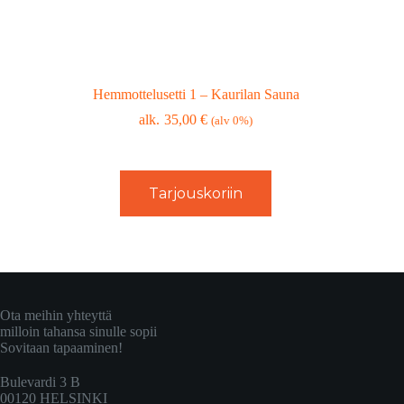
Hemmottelusetti 1 – Kaurilan Sauna
35,00
€
(alv 0%)
Tarjouskoriin
Ota meihin yhteyttä
milloin tahansa sinulle sopii
Sovitaan tapaaminen!
Bulevardi 3 B
00120 HELSINKI