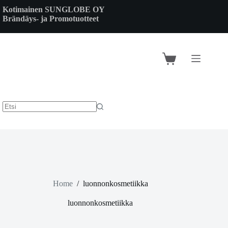
Skip
Kotimainen SUNGLOBE OY
to
Brändäys- ja Promotuotteet
content
Shopping
cart
Home
/
luonnonkosmetiikka
luonnonkosmetiikka