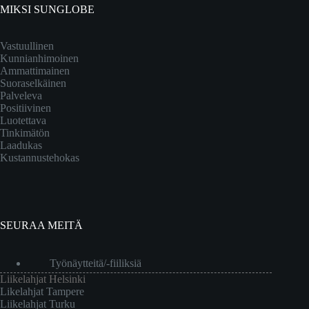
MIKSI SUNGLOBE
Vastuullinen
Kunnianhimoinen
Ammattimainen
Suoraselkäinen
Palveleva
Positiivinen
Luotettava
Tinkimätön
Laadukas
Kustannustehokas
SEURAA MEITÄ
Työnäytteitä/-fiiliksiä
Liikelahjat Helsinki
Likelahjat Tampere
Liikelahjat Turku