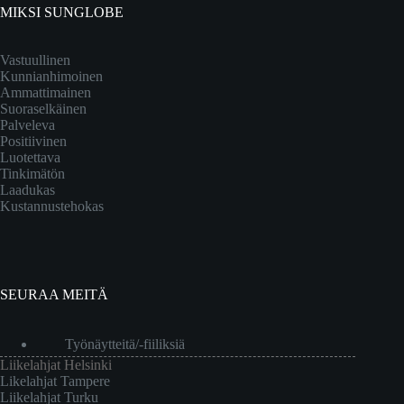
MIKSI SUNGLOBE
Vastuullinen
Kunnianhimoinen
Ammattimainen
Suoraselkäinen
Palveleva
Positiivinen
Luotettava
Tinkimätön
Laadukas
Kustannustehokas
SEURAA MEITÄ
Työnäytteitä/-fiiliksiä
Liikelahjat Helsinki
Likelahjat Tampere
Liikelahjat Turku