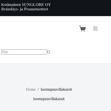
Skip
Kotimainen SUNGLOBE OY
to
Brändäys- ja Promotuotteet
content
Shopping
cart
Home
/
luomupuuvillakassit
luomupuuvillakassit