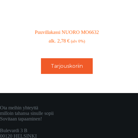
Puuvillakassi NUORO MO6632
2,78
€
(alv 0%)
Tarjouskoriin
Ota meihin yhteyttä
milloin tahansa sinulle sopii
Sovitaan tapaaminen!
Bulevardi 3 B
00120 HELSINKI