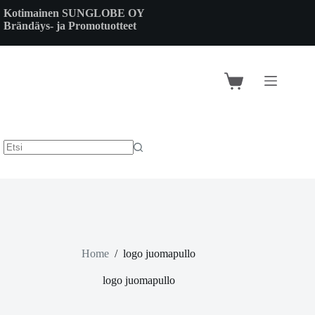
Skip
Kotimainen SUNGLOBE OY
to
Brändäys- ja Promotuotteet
content
Shopping
cart
Home
/
logo juomapullo
logo juomapullo