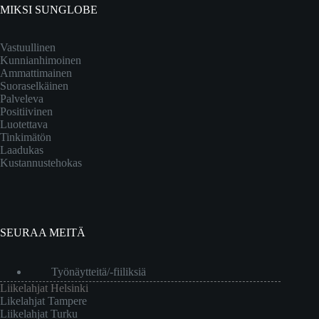
MIKSI SUNGLOBE
Vastuullinen
Kunnianhimoinen
Ammattimainen
Suoraselkäinen
Palveleva
Positiivinen
Luotettava
Tinkimätön
Laadukas
Kustannustehokas
SEURAA MEITÄ
Työnäytteitä/-fiiliksiä
Liikelahjat Helsinki
Likelahjat Tampere
Liikelahjat Turku