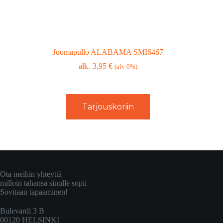
Juomapullo ALABAMA SMI6467
3,95
€
(alv 0%)
Tarjouskoriin
Ota meihin yhteyttä
milloin tahansa sinulle sopii
Sovitaan tapaaminen!
Bulevardi 3 B
00120 HELSINKI