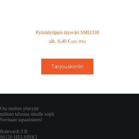
Pyöräilylippis täysväri SMI2338
6,40
€
(alv 0%)
Tarjouskoriin
Ota meihin yhteyttä
milloin tahansa sinulle sopii
Sovitaan tapaaminen!
Bulevardi 3 B
00120 HELSINKI