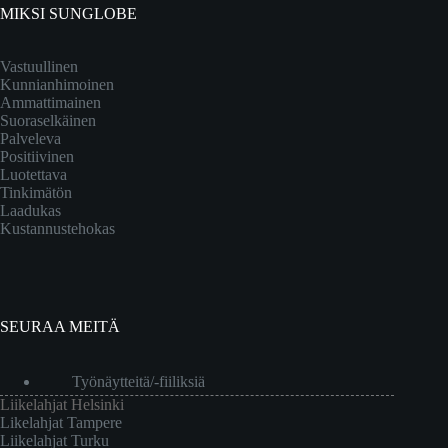
MIKSI SUNGLOBE
Vastuullinen
Kunnianhimoinen
Ammattimainen
Suoraselkäinen
Palveleva
Positiivinen
Luotettava
Tinkimätön
Laadukas
Kustannustehokas
SEURAA MEITÄ
Työnäytteitä/-fiiliksiä
Liikelahjat Helsinki
Likelahjat Tampere
Liikelahjat Turku