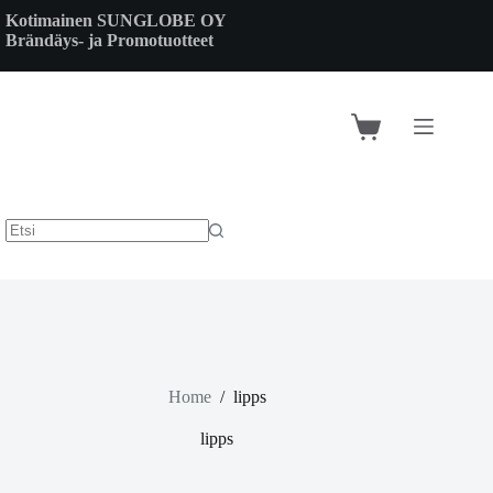
Skip
Kotimainen SUNGLOBE OY
to
Brändäys- ja Promotuotteet
content
Shopping
cart
Home
/
lipps
lipps