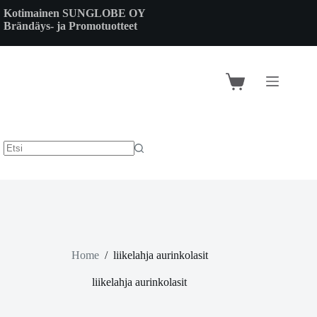
Skip
Kotimainen SUNGLOBE OY
to
Brändäys- ja Promotuotteet
content
Shopping
cart
Home
/
liikelahja aurinkolasit
liikelahja aurinkolasit