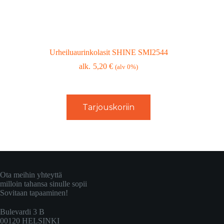
Urheiluaurinkolasit SHINE SMI2544
5,20
€
(alv 0%)
Tarjouskoriin
Ota meihin yhteyttä
milloin tahansa sinulle sopii
Sovitaan tapaaminen!
Bulevardi 3 B
00120 HELSINKI