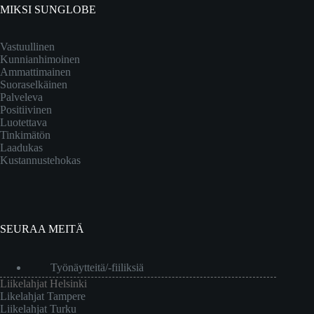
MIKSI SUNGLOBE
Vastuullinen
Kunnianhimoinen
Ammattimainen
Suoraselkäinen
Palveleva
Positiivinen
Luotettava
Tinkimätön
Laadukas
Kustannustehokas
SEURAA MEITÄ
Työnäytteitä/-fiiliksiä
Liikelahjat Helsinki
Likelahjat Tampere
Liikelahjat Turku