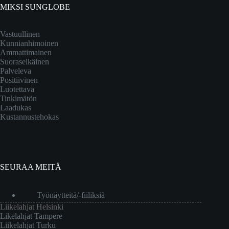
MIKSI SUNGLOBE
Vastuullinen
Kunnianhimoinen
Ammattimainen
Suoraselkäinen
Palveleva
Positiivinen
Luotettava
Tinkimätön
Laadukas
Kustannustehokas
SEURAA MEITÄ
Työnäytteitä/-fiiliksiä
Liikelahjat Helsinki
Likelahjat Tampere
Liikelahjat Turku