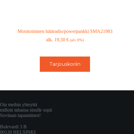
Monitoiminen hätäradio/powerpankki SMA21983
19,50
€
(alv 0%)
Tarjouskoriin
Ota meihin yhteyttä
milloin tahansa sinulle sopii
Sovitaan tapaaminen!
Bulevardi 3 B
00120 HELSINKI