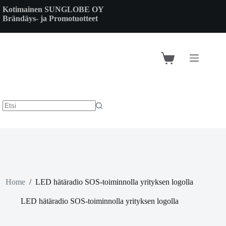
Skip
Kotimainen SUNGLOBE OY
to
Brändäys- ja Promotuotteet
content
Shopping
cart
Home
/
LED hätäradio SOS-toiminnolla yrityksen logolla
LED hätäradio SOS-toiminnolla yrityksen logolla