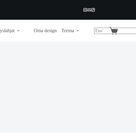
yslahjat
Oma design
Teema
Shopping
cart