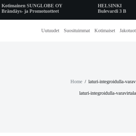
Skip
Kotimainen SUNGLOBE OY
HELSINKI
to
Brändäys- ja Promotuotteet
Bulevardi 3 B
content
Uutuudet
Suosituimmat
Kotimaiset
Jakotuot
Home
/
laturi-integroidulla-varav
laturi-integroidulla-varavirtal