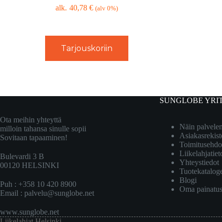
40,78
€
(alv 0%)
Tarjouskoriin
SUNGLOBE YRI
Ota meihin yhteyttä
Näin palvel
milloin tahansa sinulle sopii
Asiakasrekist
Sovitaan tapaaminen!
Toimitusehdo
Liikelahjatiet
Bulevardi 3 B
Yhteystiedot
00120 HELSINKI
Tuotekatalog
Blogi
Puh : +358 10 420 8900
Oma painatu
Email :
palvelu@sunglobe.net
www.sunglobe.net
Liikelahjat Helsinki