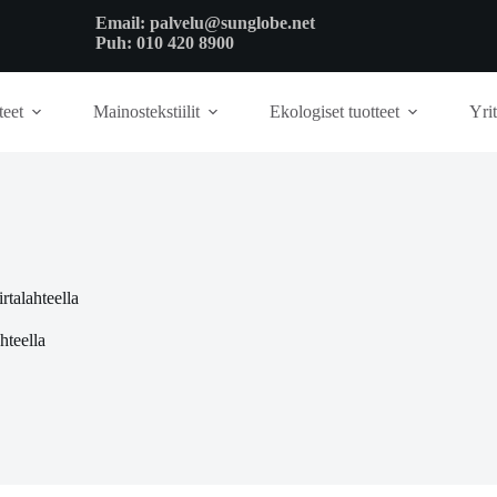
Email:
palvelu@sunglobe.net
Puh:
010 420 8900
teet
Mainostekstiilit
Ekologiset tuotteet
Yrit
irtalahteella
ahteella