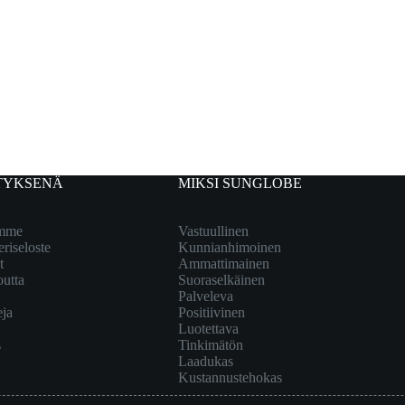
TYKSENÄ
MIKSI SUNGLOBE
emme
Vastuullinen
eriseloste
Kunnianhimoinen
t
Ammattimainen
outta
Suoraselkäinen
Palveleva
eja
Positiivinen
Luotettava
s
Tinkimätön
Laadukas
Kustannustehokas