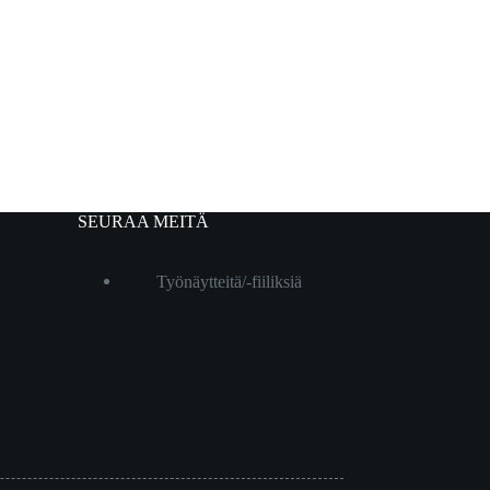
SEURAA MEITÄ
Työnäytteitä/-fiiliksiä