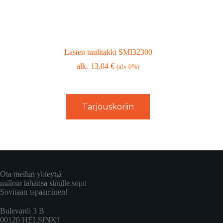
Lasten tuulitakki SMI32300
13,04
€
(alv 0%)
Tarjouskoriin
Ota meihin yhteyttä
milloin tahansa sinulle sopii
Sovitaan tapaaminen!
Bulevardi 3 B
00120 HELSINKI