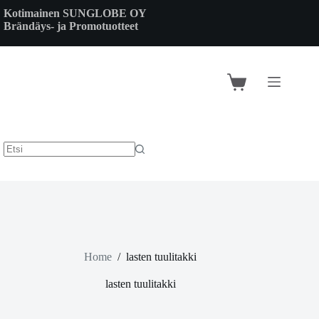
Skip
Kotimainen SUNGLOBE OY
to
Brändäys- ja Promotuotteet
content
Shopping
cart
Home
/
lasten tuulitakki
lasten tuulitakki