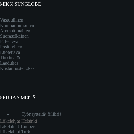
MIKSI SUNGLOBE
Vastuullinen
Kunnianhimoinen
Ammattimainen
Suoraselkäinen
Palveleva
Positiivinen
Luotettava
Tinkimätön
Laadukas
Kustannustehokas
SEURAA MEITÄ
Työnäytteitä/-fiiliksiä
Liikelahjat Helsinki
Likelahjat Tampere
Liikelahjat Turku