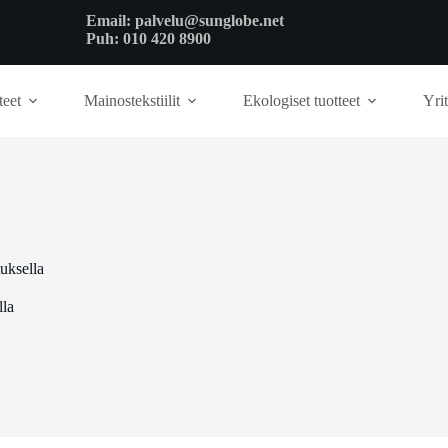
Email:
palvelu@sunglobe.net
Puh:
010 420 8900
teet
Mainostekstiilit
Ekologiset tuotteet
Yrit
uksella
lla