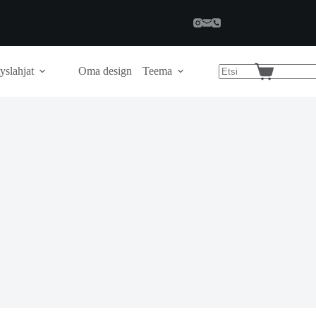
yslahjat
Oma design
Teema
Shopping
cart