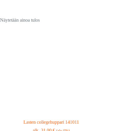
Näytetään ainoa tulos
Lasten collegehuppari 141011
31,00
€
(alv 0%)