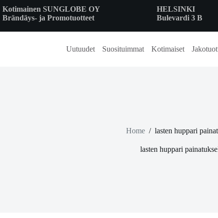
Skip
Kotimainen SUNGLOBE OY
HELSINKI
to
Brändäys- ja Promotuotteet
Bulevardi 3 B
content
Uutuudet
Suosituimmat
Kotimaiset
Jakotuot
Home
/
lasten huppari painat
lasten huppari painatukse