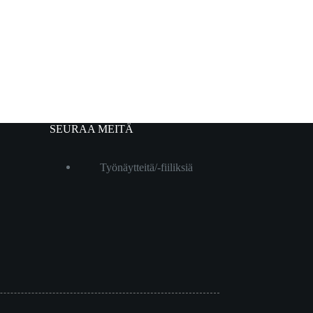
SEURAA MEITÄ
Työnäytteitä/-fiiliksiä