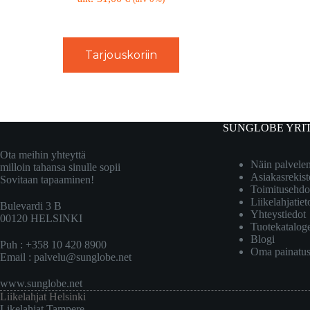
Tarjouskoriin
SUNGLOBE YRI
Ota meihin yhteyttä
Näin palvel
milloin tahansa sinulle sopii
Asiakasrekist
Sovitaan tapaaminen!
Toimitusehdo
Liikelahjatiet
Bulevardi 3 B
Yhteystiedot
00120 HELSINKI
Tuotekatalog
Blogi
Puh : +358 10 420 8900
Oma painatu
Email :
palvelu@sunglobe.net
www.sunglobe.net
Liikelahjat Helsinki
Likelahjat Tampere