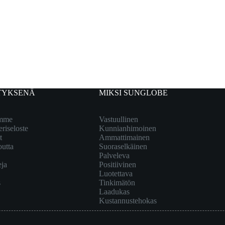
TYKSENÄ
MIKSI SUNGLOBE
emme
Vastuullinen
eriseloste
Kunnianhimoinen
t
Ammattimainen
outta
Suoraselkäinen
Palveleva
eja
Positiivinen
Luotettava
s
Tinkimätön
Laadukas
Kustannustehokas