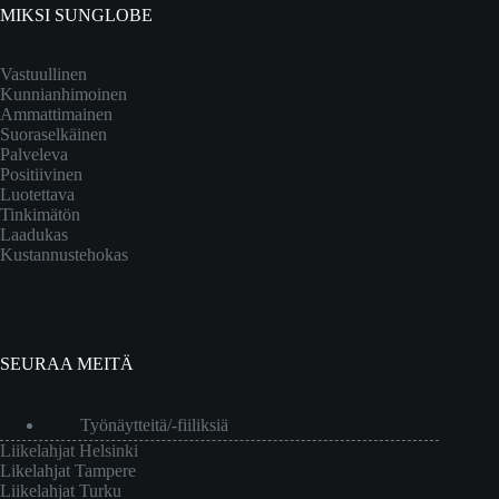
MIKSI SUNGLOBE
Vastuullinen
Kunnianhimoinen
Ammattimainen
Suoraselkäinen
Palveleva
Positiivinen
Luotettava
Tinkimätön
Laadukas
Kustannustehokas
SEURAA MEITÄ
Työnäytteitä/-fiiliksiä
Liikelahjat Helsinki
Likelahjat Tampere
Liikelahjat Turku