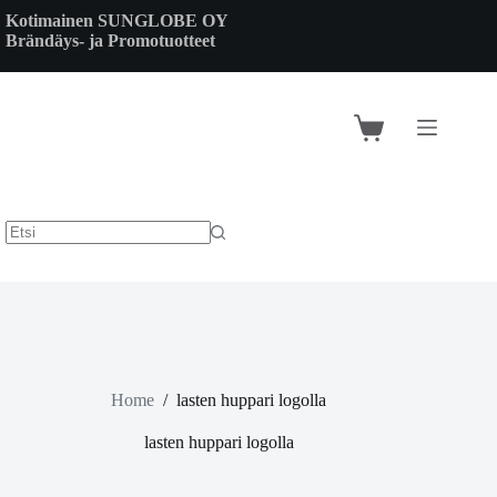
Skip
Kotimainen SUNGLOBE OY
to
Brändäys- ja Promotuotteet
content
Shopping
cart
Home
/
lasten huppari logolla
lasten huppari logolla