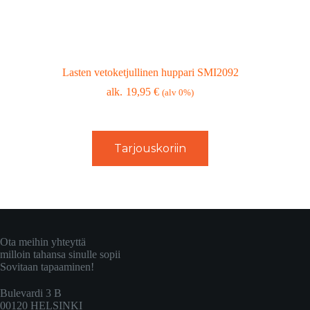
Lasten vetoketjullinen huppari SMI2092
19,95
€
(alv 0%)
Tarjouskoriin
Ota meihin yhteyttä
milloin tahansa sinulle sopii
Sovitaan tapaaminen!
Bulevardi 3 B
00120 HELSINKI