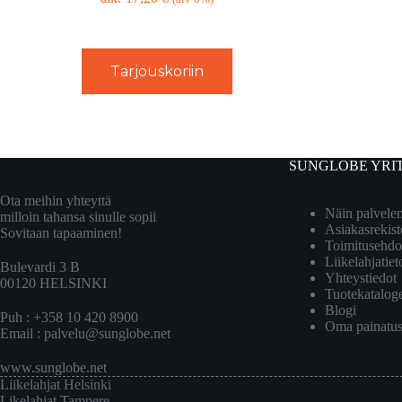
Tarjouskoriin
SUNGLOBE YRI
Ota meihin yhteyttä
Näin palvel
milloin tahansa sinulle sopii
Asiakasrekist
Sovitaan tapaaminen!
Toimitusehdo
Liikelahjatiet
Bulevardi 3 B
Yhteystiedot
00120 HELSINKI
Tuotekatalog
Blogi
Puh : +358 10 420 8900
Oma painatu
Email :
palvelu@sunglobe.net
www.sunglobe.net
Liikelahjat Helsinki
Likelahjat Tampere