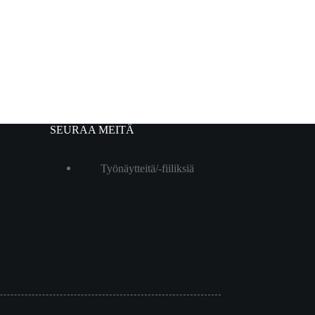
SEURAA MEITÄ
Työnäytteitä/-fiiliksiä