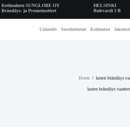
Skip
Kotimainen SUNGLOBE OY
HELSINKI
to
Brändäys- ja Promotuotteet
Bulevardi 3 B
content
Uutuudet
Suosituimmat
Kotimaiset
Jakotuot
Home
/
lasten brändäys vaa
lasten brändäys vaattee