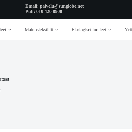
Email:
palvelu@sunglobe.net
Puh:
010 420 8900
teet
Mainostekstiilit
Ekologiset tuotteet
Yrit
tteet
t