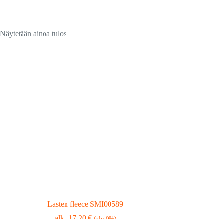
Näytetään ainoa tulos
Lasten fleece SMI00589
17,20
€
(alv 0%)