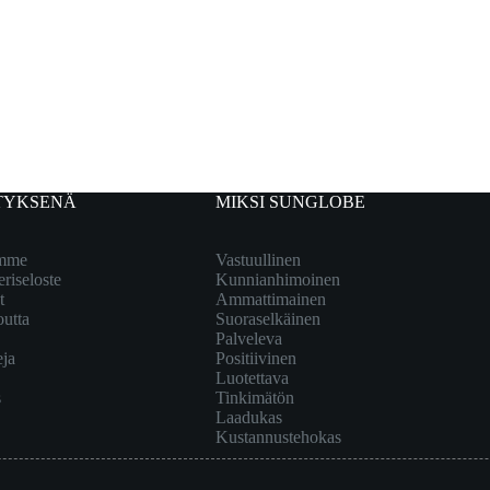
TYKSENÄ
MIKSI SUNGLOBE
emme
Vastuullinen
eriseloste
Kunnianhimoinen
t
Ammattimainen
outta
Suoraselkäinen
Palveleva
eja
Positiivinen
Luotettava
s
Tinkimätön
Laadukas
Kustannustehokas