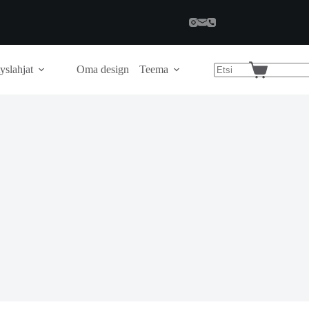
yslahjat
Oma design
Teema
Shopping
cart