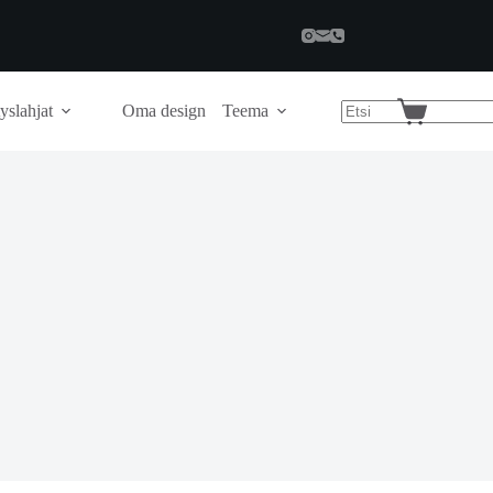
yslahjat
Oma design
Teema
Shopping
cart