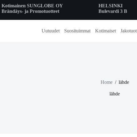
Skip
Kotimainen SUNGLOBE OY
HELSINKI
to
Brändäys- ja Promotuotteet
Bulevardi 3 B
content
Uutuudet
Suosituimmat
Kotimaiset
Jakotuot
Home
/
lähde
lähde