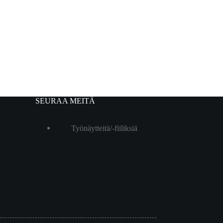
SEURAA MEITÄ
Työnäytteitä/-fiiliksiä