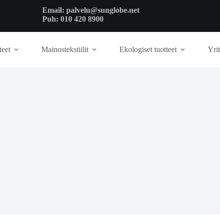
Email:
palvelu@sunglobe.net
Puh:
010 420 8900
teet
Mainostekstiilit
Ekologiset tuotteet
Yrit