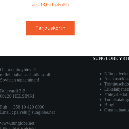
18,66
€
(alv 0%)
Tarjouskoriin
SUNGLOBE YRI
Ota meihin yhteyttä
Näin palvel
milloin tahansa sinulle sopii
Asiakasrekist
Sovitaan tapaaminen!
Toimitusehdo
Liikelahjatiet
Bulevardi 3 B
Yhteystiedot
00120 HELSINKI
Tuotekatalog
Blogi
Puh : +358 10 420 8900
Oma painatu
Email :
palvelu@sunglobe.net
www.sunglobe.net
Liikelahjat Helsinki