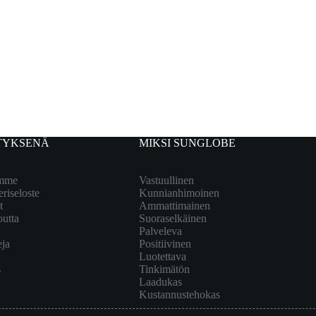
TYKSENÄ
MIKSI SUNGLOBE
emme
Vastuullinen
eriseloste
Kunnianhimoinen
t
Ammattimainen
outta
Suoraselkäinen
Palveleva
eja
Positiivinen
Luotettava
s
Tinkimätön
Laadukas
Kustannustehokas