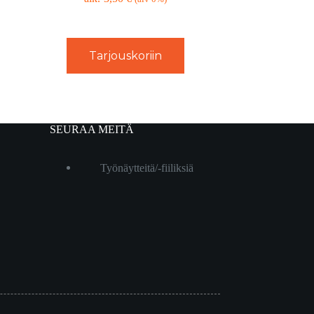
Tarjouskoriin
SEURAA MEITÄ
Työnäytteitä/-fiiliksiä