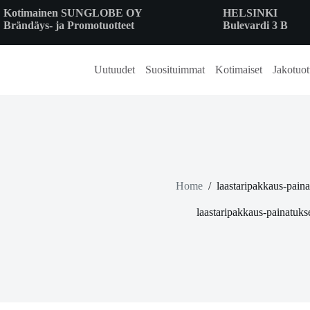
Skip
Kotimainen SUNGLOBE OY
HELSINKI
to
Brändäys- ja Promotuotteet
Bulevardi 3 B
content
Uutuudet
Suosituimmat
Kotimaiset
Jakotuot
Home
/
laastaripakkaus-paina
laastaripakkaus-painatukse