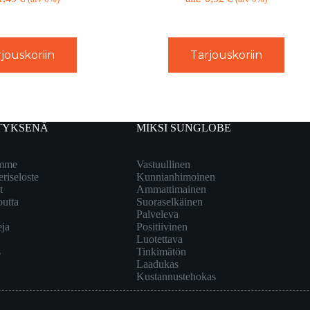
jouskoriin
Tarjouskoriin
TYKSENÄ
MIKSI SUNGLOBE
emme
Vastuullinen
eriseloste
Kunnianhimoinen
t
Ammattimainen
outta
Suoraselkäinen
Palveleva
eja
Positiivinen
Luotettava
s
Tinkimätön
Laadukas
Kustannustehokas