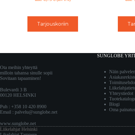
Tarjouskoriin
Tar
SUNGLOBE YRI
Ota meihin yhteyttä
Näin palvel
milloin tahansa sinulle sopii
Asiakasrekist
Sovitaan tapaaminen!
Toimitusehdo
Liikelahjatiet
Bulevardi 3 B
Yhteystiedot
00120 HELSINKI
Tuotekatalog
Blogi
Puh : +358 10 420 8900
Oma painatu
Email :
palvelu@sunglobe.net
www.sunglobe.net
Liikelahjat Helsinki
Likelahjat Tampere