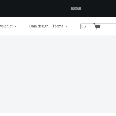
yslahjat
Oma design
Teema
Shopping
cart