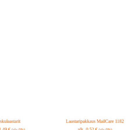
skulaastarit
Laastaripakkaus MailCare 1182
1,49
€
0,52
€
(alv 0%)
(alv 0%)