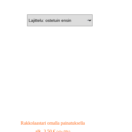
Rakkolaastari omalla painatuksella
3,50
€
(alv 0%)