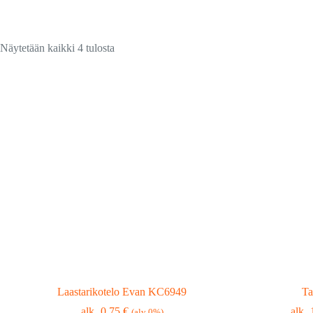
Suosituimmat
Näytetään kaikki 4 tulosta
ensin
Laastarikotelo Evan KC6949
Ta
0,75
€
(alv 0%)