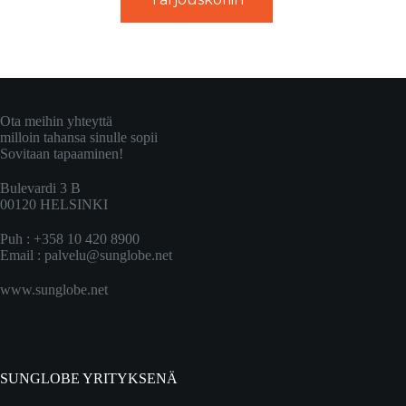
Ota meihin yhteyttä
milloin tahansa sinulle sopii
Sovitaan tapaaminen!
Bulevardi 3 B
00120 HELSINKI
Puh : +358 10 420 8900
Email :
palvelu@sunglobe.net
www.sunglobe.net
SUNGLOBE YRITYKSENÄ