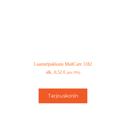
Laastaripakkaus MailCare 1182
0,52
€
(alv 0%)
Tarjouskoriin