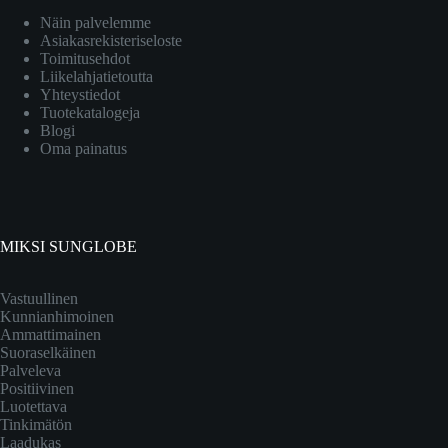
Näin palvelemme
Asiakasrekisteriseloste
Toimitusehdot
Liikelahjatietoutta
Yhteystiedot
Tuotekatalogeja
Blogi
Oma painatus
MIKSI SUNGLOBE
Vastuullinen
Kunnianhimoinen
Ammattimainen
Suoraselkäinen
Palveleva
Positiivinen
Luotettava
Tinkimätön
Laadukas