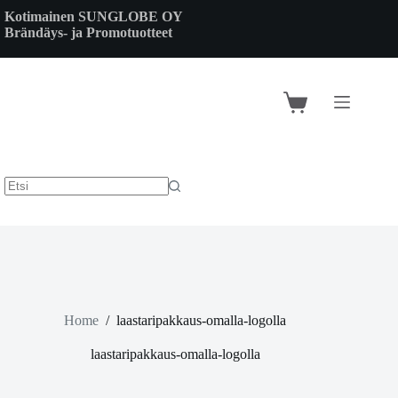
Skip
Kotimainen SUNGLOBE OY
to
Brändäys- ja Promotuotteet
content
Shopping
cart
Home
/
laastaripakkaus-omalla-logolla
laastaripakkaus-omalla-logolla