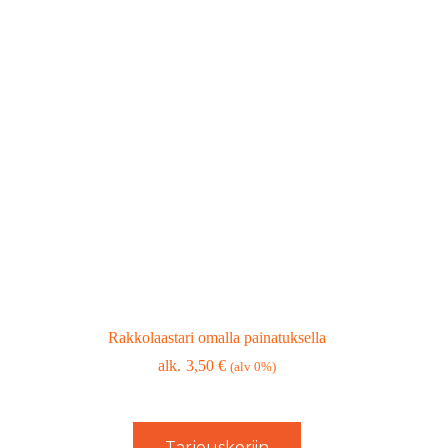
Rakkolaastari omalla painatuksella
3,50
€
(alv 0%)
Tarjouskoriin