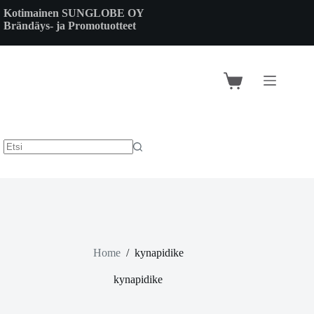
Skip
Kotimainen SUNGLOBE OY
to
Brändäys- ja Promotuotteet
content
Shopping
cart
Home
/
kynapidike
kynapidike