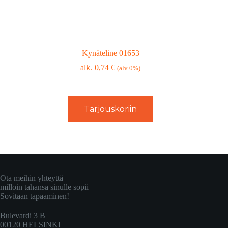
Kynäteline 01653
0,74
€
(alv 0%)
Tarjouskoriin
Ota meihin yhteyttä
milloin tahansa sinulle sopii
Sovitaan tapaaminen!
Bulevardi 3 B
00120 HELSINKI