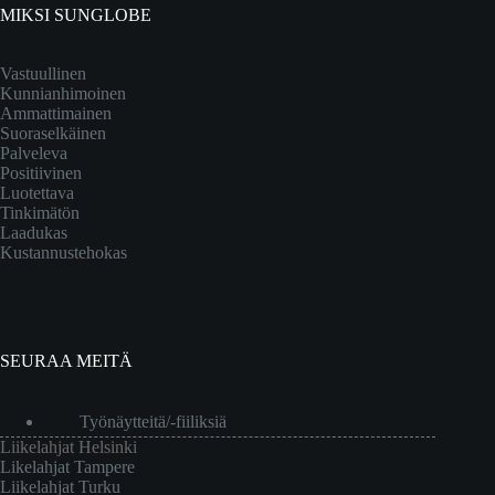
MIKSI SUNGLOBE
Vastuullinen
Kunnianhimoinen
Ammattimainen
Suoraselkäinen
Palveleva
Positiivinen
Luotettava
Tinkimätön
Laadukas
Kustannustehokas
SEURAA MEITÄ
Työnäytteitä/-fiiliksiä
Liikelahjat Helsinki
Likelahjat Tampere
Liikelahjat Turku