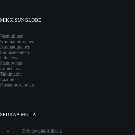
MIKSI SUNGLOBE
Vastuullinen
Kunnianhimoinen
Ammattimainen
Suoraselkäinen
Palveleva
Positiivinen
Luotettava
Tinkimätön
Laadukas
Kustannustehokas
SEURAA MEITÄ
Työnäytteitä/-fiiliksiä