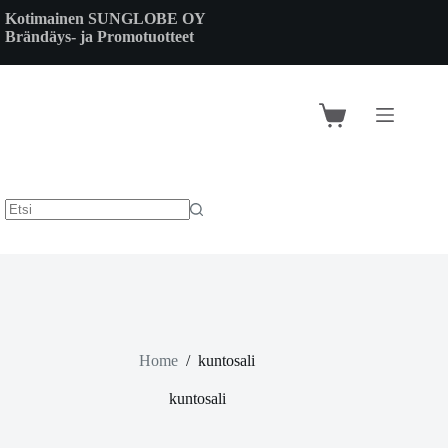
Skip
Kotimainen SUNGLOBE OY
to
Brändäys- ja Promotuotteet
content
Shopping
cart
Home
/
kuntosali
kuntosali