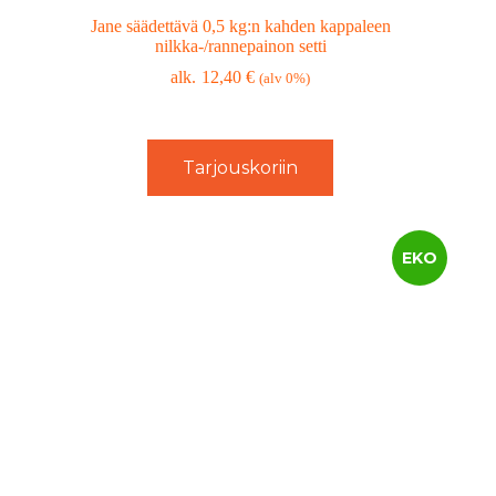
Jane säädettävä 0,5 kg:n kahden kappaleen
nilkka-/rannepainon setti
12,40
€
(alv 0%)
Tarjouskoriin
EKO