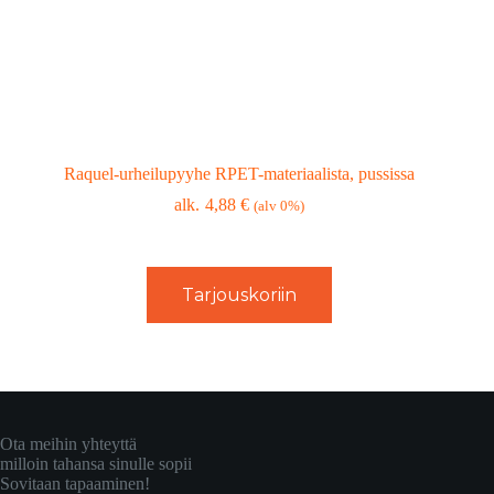
Raquel-urheilupyyhe RPET-materiaalista, pussissa
4,88
€
(alv 0%)
Tarjouskoriin
Ota meihin yhteyttä
milloin tahansa sinulle sopii
Sovitaan tapaaminen!