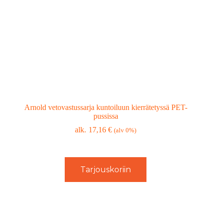
Arnold vetovastussarja kuntoiluun kierrätetyssä PET-
pussissa
17,16
€
(alv 0%)
Tarjouskoriin