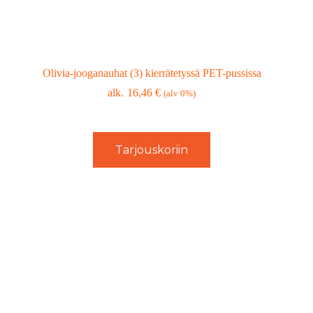
Olivia-jooganauhat (3) kierrätetyssä PET-pussissa
16,46
€
(alv 0%)
Tarjouskoriin